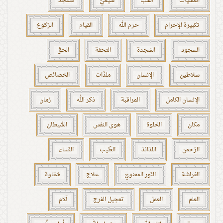
العمليّات
القلب
شيعيّ
مسجد
تكبيرة الإحرام
حرم الله
القيام
الرّكوع
السجود
السّجدة
التحفة
الحقّ
سلاطين
الإنسان
ملذّات
الخصائص
الإنسان الكامل
المراقبة
ذكر الله
زمان
مكان
الخلوة
هوى النفس
الشّيطان
الرّحمن
اللذائذ
الطّيب
النّساء
الفراشة
النّور المعنويّ
علاج
شقاوة
العلم
العمل
تعجيل الفرج
آلام