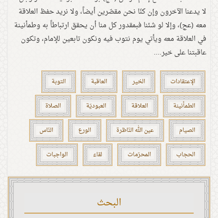
لا يدعنا الآخرون وإن كنّا نحن مقصّرين أيضاً، ولا نريد حفظ العلاقة
معه (عج)، وإلا لو شئنا فبمقدور كل منا أن يحقق ارتباطاً به وطمأنينة
في العلاقة معه ويأتي يوم نتوب فيه ونكون تابعين للإمام، وتكون
عاقبتنا على خير....
الإعتقادات
الخير
العاقبة
التوبة
الطمأنينة
العلاقة
العبوديّة
الصلاة
الصيام
عين الله النّاظرة
الورع
النّاس
الحجاب
المحرّمات
لقاء
الواجبات
البحث