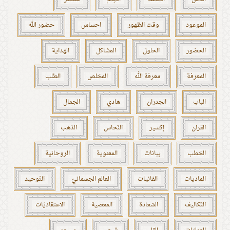
الموعود
وقت الظهور
احساس
حضور الله
الحضور
الحلول
المشاكل
الهداية
المعرفة
معرفة الله
المخلص
الطلب
الباب
الجدران
هادي
الجمال
القرآن
إكسير
النّحاس
الذهب
الخطب
بيانات
المعنوية
الروحانية
الماديات
الفانيات
العالم الجسمانيّ
التّوحيد
التّكاليف
السّعادة
المعصية
الاعتقاديّات