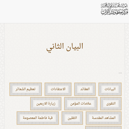
اشخاص: الإمام الغائب (عج)
البيان الثاني
...
البيانات
العقائد
الاعتقادات
تعظيم الشعائر
التقوى
علامات المؤمن
زيارة الاربعين
المشاهد المقدسة
الثقلين
قبة فاطمة المعصومة