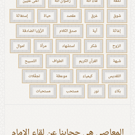
دمعة
لقاء الله
رضوان الله
أعلى علِّيّين
شوق
غرق
مقصد
حياة
إستغاثة
إغاثة
آية
صدق الكلام
الرُّؤيا الصّادقة
الرّوح
شكر
استشهاد
مرآة
اموال
شبهة
القرآن الكريم
الطواف
التّسبيح
التّقديس
كيمياء
موعظة
تجمُّلات
بكاء
نور
مستحب
مستحبات
المعاصي هي حجابنا عن لقاء الإمام