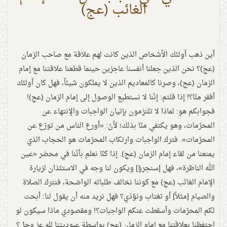
الغائب (عج)
أين ذهب أولئك الأشخاص الذين كانت لهم علاقة مع صاحب الزمان
(عج)؟ نحن الذين جعلنا أنفسنا عاجزين حينما قطعنا علاقتنا مع إمام
الزمان (عج)، وصرنا كالمعاديم الذين لا يملكون شيئاً، فهل كان أولئك
أفقر منّا؟! إذا قلتم: إنّنا لا نستطيع الوصول إلى إمام الزمان (عج)!
فجوابكم هو: لماذا لا تلتزمون بإتيان الواجبات والإنتهاء عن
المحرّمات، وهو يكتفي منّا بذلك؛ لأنّ: «أورع الناس من تورّع عن
المحرّمات». فترك الواجبات وارتكاب المحرّمات هو الحجاب الذي
يمنعنا من لقاء إمام الزمان (عج). إذا كنّا نعلم بأنّنا في محضر «عين
الله الناظرة»، فهل [سنجرؤ] ويكون لنا وجه في الاستئذان لزيارة
الإمام الغائب (عج) مع كوننا نخالف طلباته الواضحة، فنترك الصلاة
والصيام [مثلاً] أو تغتاب ونؤذي؟ فهل نريد منه أن يقول لنا: أبحت
لكم المحرّمات وأسقطت عنكم الواجبات؟! ومقصودي ماذا سيكون لو
احتفظنا بعلاقتنا مع إمام الزمان (عج) بواسطة عبوديتنا لله عز وجل؟