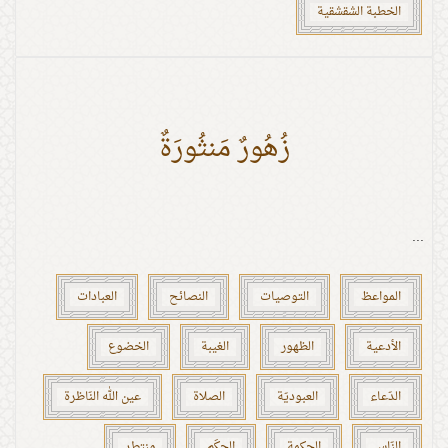
الخطبة الشقشقية
زُهُورٌ مَنثُورَةٌ
...
المواعظ
التوصيات
النصائح
العبادات
الأدعية
الظهور
الغيبة
الخضوع
الدّعاء
العبوديّة
الصلاة
عين الله النّاظرة
النّاس
الحكمة
الحِكَم
منتطر