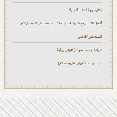
كتاب بهجة الدعاء المبارك
أفعال الانسان مع كونها اختيارية لكنها تتوقف على التوفيق الالهي
السيد علي القاضي
شهادة الإمام السجّاد (ع) وفق رواية
مولد كريمة الأطهار (عليهم السلام)