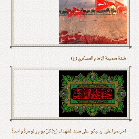
شدة مصيبة الإمام العسكري (ع)
احرصوا على أن تبكوا على سيّد الشّهداء (ع) كلّ يوم و لو مرّةً واحدةً