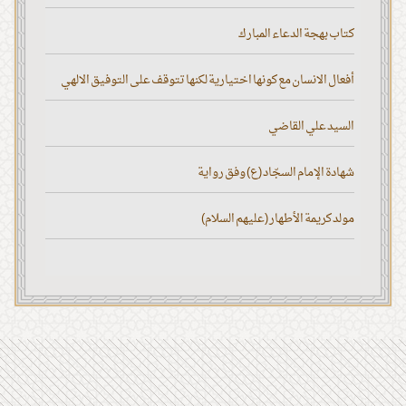
كتاب بهجة الدعاء المبارك
أفعال الانسان مع كونها اختيارية لكنها تتوقف على التوفيق الالهي
السيد علي القاضي
شهادة الإمام السجّاد (ع) وفق رواية
مولد كريمة الأطهار (عليهم السلام)