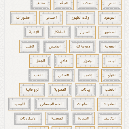
النّاس
الحكمة
الحِكَم
منتطر
الموعود
وقت الظهور
احساس
حضور الله
الحضور
الحلول
المشاكل
الهداية
المعرفة
معرفة الله
المخلص
الطلب
الباب
الجدران
هادي
الجمال
القرآن
إكسير
النّحاس
الذهب
الخطب
بيانات
المعنوية
الروحانية
الماديات
الفانيات
العالم الجسمانيّ
التّوحيد
التّكاليف
السّعادة
المعصية
الاعتقاديّات