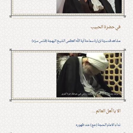
في حضرة الحبيب
مشاهد قدسيّة لزيارة سماحة آية الله العظمى الشيخ البهجة (قدّس سرّه)
الا يا أهل العالم ...
نداء الامام الحجة (عج) عند ظهوره