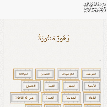
بطاقات: الفانيات
زُهُورٌ مَنثُورَةٌ
...
المواعظ
التوصيات
النصائح
العبادات
الأدعية
الظهور
الغيبة
الخضوع
الدّعاء
العبوديّة
الصلاة
عين الله النّاظرة