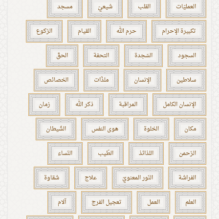
العمليّات
القلب
شيعيّ
مسجد
تكبيرة الإحرام
حرم الله
القيام
الرّكوع
السجود
السّجدة
التحفة
الحقّ
سلاطين
الإنسان
ملذّات
الخصائص
الإنسان الكامل
المراقبة
ذكر الله
زمان
مكان
الخلوة
هوى النفس
الشّيطان
الرّحمن
اللذائذ
الطّيب
النّساء
الفراشة
النّور المعنويّ
علاج
شقاوة
العلم
العمل
تعجيل الفرج
آلام