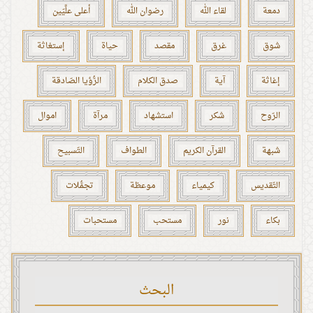
دمعة
لقاء الله
رضوان الله
أعلى علِّيّين
شوق
غرق
مقصد
حياة
إستغاثة
إغاثة
آية
صدق الكلام
الرُّؤيا الصّادقة
الرّوح
شكر
استشهاد
مرآة
اموال
شبهة
القرآن الكريم
الطواف
التّسبيح
التّقديس
كيمياء
موعظة
تجمُّلات
بكاء
نور
مستحب
مستحبات
البحث