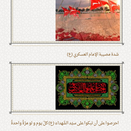
شدة مصيبة الإمام العسكري (ع)
احرصوا على أن تبكوا على سيّد الشّهداء (ع) كلّ يوم و لو مرّةً واحدةً