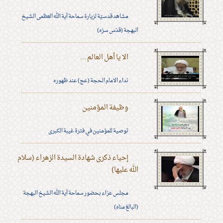
مشاهد قدسيّة لزيارة سماحة آية الله العظمى الشيخ
البهجة (قدّس سرّه)
الا يا أهل العالم ...
نداء الامام الحجة (عج) عند ظهوره
وظيفة المؤمنين
توصية للمؤمنين في فترة غيبة الكبرى
إحياء ذكرى شهادة السيدة الزهراء (سلام
الله عليها)
مجلس عزاء بحضور سماحة آية الله الشيخ البهجة
(البالغ مناه)