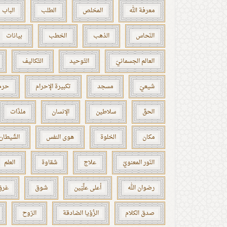
معرفة الله
المخلص
الطلب
الباب
النّحاس
الذهب
الخطب
بيانات
العالم الجسمانيّ
التّوحيد
التّكاليف
شيعيّ
مسجد
تكبيرة الإحرام
حرم 
الحقّ
سلاطين
الإنسان
ملذّات
مكان
الخلوة
هوى النفس
الشّيطان
النّور المعنويّ
علاج
شقاوة
العلم
رضوان الله
أعلى علِّيّين
شوق
غرق
صدق الكلام
الرُّؤيا الصّادقة
الرّوح