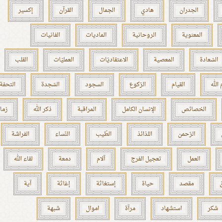
الجدران
هادي
الجمال
القرآن
إكسير
المعنوية
الروحانية
الماديات
الفانيات
السّعادة
المعصية
الاعتقاديّات
العمليّات
القلب
الله
القيام
الرّكوع
السجود
السّجدة
التحفة
الخصائص
الإنسان الكامل
المراقبة
ذكر الله
زما
الرّحمن
اللذائذ
الطّيب
النّساء
الفراشة
العمل
تعجيل الفرج
آلام
دمعة
لقاء الله
مقصد
حياة
إستغاثة
إغاثة
آية
شكر
استشهاد
مرآة
اموال
شبهة