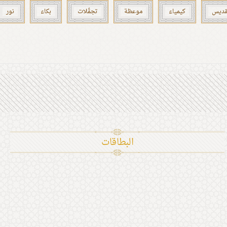
ّقديس
كيمياء
موعظة
تجمُّلات
بكاء
نور
البطاقات