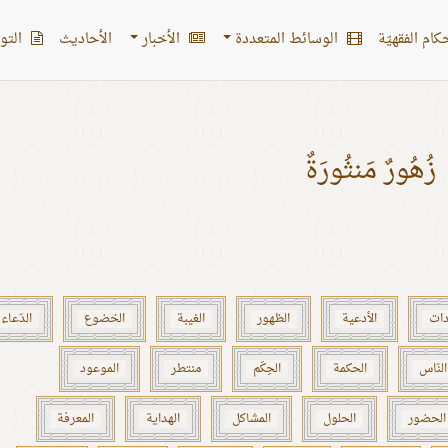
کام الفقهیّة
الوسائط المتعددة
الأخبار
الأحادیث
التو
زُهُورٌ مَنثُورَةٌ
دات
الأدعية
الظهور
الغيبة
الخضوع
الدّعاء
النّاس
الحكمة
الحِكَم
منتطر
الموعود
الحضور
الحلول
المشاكل
الهداية
المعرفة