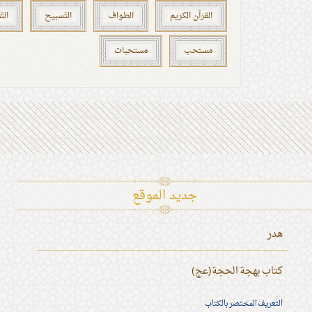
القرآن الكريم
الطواف
التّسبيح
الت
مستحب
مستحبات
جديد الموقع
هدر
كتاب بهجة الحجة(عج)
التعريف المختصر بالكتاب