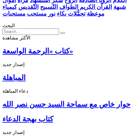
الكلام
الرُّؤيا الصّادقة
الرّوح
شكر
استشهاد
مرآة
اموال
شبهة
القرآن الكريم
الطواف
التّسبيح
التّقديس
كيمياء
موعظة
تجمُّلات
بكاء
نور
مستحب
مستحبات
البحث
الأكثر مشاهدة
كتاب «الرحمة الواسعة»
إصدار جديد
المباهلة
دعاء المباهلة
حوار خاص مع سماحة السيد حسن نصر الله
كتاب بهجة الدعاء
إصدار جديد