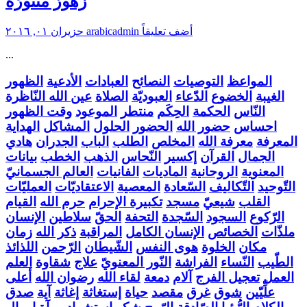
زُهُورٌ مَنثُورَةٌ
أضف تعليقاً
arabicadmin
حزيران ٠١, ٢٠١٦
...
المواعظ
التوصيات
النصائح
العبادات
الأدعية
الظهور
الغيبة
الخضوع
الدّعاء
العبوديّة
الصلاة
عين الله النّاظرة
النّاس
الحكمة
الحِكَم
منتطر
الموعود
وقت الظهور
احساس
حضور الله
الحضور
الحلول
المشاكل
الهداية
المعرفة
معرفة الله
المخلص
الطلب
الباب
الجدران
هادي
الجمال
القرآن
إكسير
النّحاس
الذهب
الخطب
بيانات
المعنوية
الروحانية
الماديات
الفانيات
العالم الجسمانيّ
التّوحيد
التّكاليف
السّعادة
المعصية
الاعتقاديّات
العمليّات
القلب
شيعيّ
مسجد
تكبيرة الإحرام
حرم الله
القيام
الرّكوع
السجود
السّجدة
التحفة
الحقّ
سلاطين
الإنسان
ملذّات
الخصائص
الإنسان الكامل
المراقبة
ذكر الله
زمان
مكان
الخلوة
هوى النفس
الشّيطان
الرّحمن
اللذائذ
الطّيب
النّساء
الفراشة
النّور المعنويّ
علاج
شقاوة
العلم
العمل
تعجيل الفرج
آلام
دمعة
لقاء الله
رضوان الله
أعلى
علِّيّين
شوق
غرق
مقصد
حياة
إستغاثة
إغاثة
آية
صدق