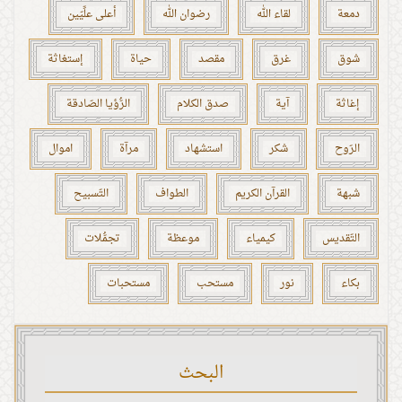
دمعة
لقاء الله
رضوان الله
أعلى علِّيّين
شوق
غرق
مقصد
حياة
إستغاثة
إغاثة
آية
صدق الكلام
الرُّؤيا الصّادقة
الرّوح
شكر
استشهاد
مرآة
اموال
شبهة
القرآن الكريم
الطواف
التّسبيح
التّقديس
كيمياء
موعظة
تجمُّلات
بكاء
نور
مستحب
مستحبات
البحث