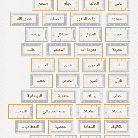
النّاس
الحكمة
الحِكَم
منتطر
الموعود
وقت الظهور
احساس
حضور الله
الحضور
الحلول
المشاكل
الهداية
المعرفة
معرفة الله
المخلص
الطلب
الباب
الجدران
هادي
الجمال
القرآن
إكسير
النّحاس
الذهب
الخطب
بيانات
المعنوية
الروحانية
الماديات
الفانيات
العالم الجسمانيّ
التّوحيد
التّكاليف
السّعادة
المعصية
الاعتقاديّات