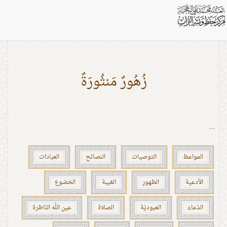
بطاقات: غرق
زُهُورٌ مَنثُورَةٌ
...
المواعظ
التوصيات
النصائح
العبادات
الأدعية
الظهور
الغيبة
الخضوع
الدّعاء
العبوديّة
الصلاة
عين الله النّاظرة