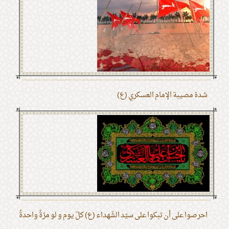
شدة مصيبة الإمام العسكري (ع)
احرصوا على أن تبكوا على سيّد الشّهداء (ع) كلّ يوم و لو مرّةً واحدةً