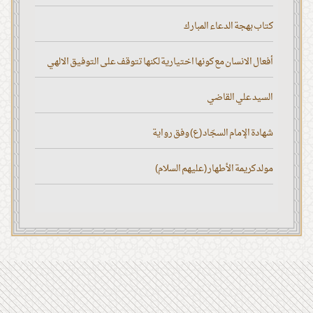
كتاب بهجة الدعاء المبارك
أفعال الانسان مع كونها اختيارية لكنها تتوقف على التوفيق الالهي
السيد علي القاضي
شهادة الإمام السجّاد (ع) وفق رواية
مولد كريمة الأطهار (عليهم السلام)