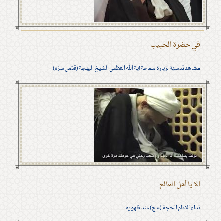
في حضرة الحبيب
مشاهد قدسيّة لزيارة سماحة آية الله العظمى الشيخ البهجة (قدّس سرّه)
الا يا أهل العالم ...
نداء الامام الحجة (عج) عند ظهوره