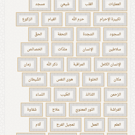
العمليّات
القلب
شيعيّ
مسجد
تكبيرة الإحرام
حرم الله
القيام
الرّكوع
السجود
السّجدة
التحفة
الحقّ
سلاطين
الإنسان
ملذّات
الخصائص
الإنسان الكامل
المراقبة
ذكر الله
زمان
مكان
الخلوة
هوى النفس
الشّيطان
الرّحمن
اللذائذ
الطّيب
النّساء
الفراشة
النّور المعنويّ
علاج
شقاوة
العلم
العمل
تعجيل الفرج
آلام