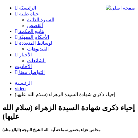
الرئیسیّة
حياة طيبة
السيرة الذاتية
القصص
ينابيع الحكمة
الأحکام الفقهیّة
الوسائط المتعددة
الفیدیوهات
الأخبار
الشائعات
الأحادیث
التواصل معنا
الرئيسية
video
إحياء ذكرى شهادة السيدة الزهراء (سلام الله عليها)
إحياء ذكرى شهادة السيدة الزهراء (سلام الله
عليها)
مجلس عزاء بحضور سماحة آية الله الشيخ البهجة (البالغ مناه)