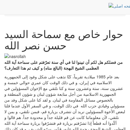
أخبار
Post
الرئيسية
حوار خاص مع سماحة السيد حسن نصر الله
حوار خاص مع سماحة السيد
حسن نصر الله
من فضلكم هل لكم أن تبينوا لنا في أي سنة تعرّفتم على سماحة آية الله
العظمى الشيخ البهجة (البالغ مناه) و كيف تم هذا التعارف؟
بعد عام 1985 ميلادية تقريباً، كنّا نذهب على شكل وفود إلى الجمهورية
الاسلامية في إيران، و في ذلك الوقت كان عمري حوالي خمسة و
عشرون سنة، ستة وعشرون سنة و كنا نلتقي مع الإخوان المسؤولين في
الجمهورية الاسلامية من أجل متابعة شؤون لبنان و شؤون المنطقة و
بالخصوص مسائل المقاومة في لبنان. و لقد كنا على شكل وفد من
مسؤولي وقيادي حزب الله في ذلك الوقت، و في السفر الأول عندما قلنا
لبعض الأخوة المسؤولين نريد أن نتشرف بزيارة قم، فبمن نلتقي، و بمن لا
نلتقي، لأن معلوماتنا كانت عن قم قليلة جداً و محدودة جداً. هم قالوا و
أكّدوا أنه قطعاً إذا تشرّفتم بزيارة قم فتشرّفوا بزيارة سماحة آية الله
العظمى الشيخ البهجة رحمة الله عليه، قدّس سرّه الشريف. و قد كان ذلك