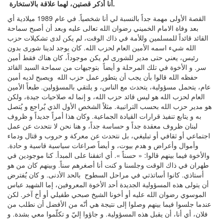
أنا أذكر قصتين، لهما علاقة بالاستخارة.
القصة الأولى مهمة جداً بالنسبة لي أنا شخصياً. في عام 1989 ميلادية أي
بعد وفاة الامام الخميني رضوان الله تعالى عليه وبعد أن أصبح سماحة
القائد قائداً للمسلمين وللأمة في ذاك الوقت، لم يكن لدى تشكيلات حزب
الله شيء اسمه الأمين العام لحزب الله. كان يوجد لدينا شورى بدون
رئيس، يعني حتى مدير للشورى لم يكن موجوداً، كان هناك فقط أمين
سر. و الأخوة في تلك المرحلة و أيضاً بتوجيهات من سماحة السيد القائد
حفظه الله قالوا بأن يجب أن يتطور عمل حزب الله ويصبح لديه أمين
عام، يتحمل مسؤولية، يتحدث مع الناس، و يلتقي بالمسؤولين. طبعاً الأمين
العام لحزب الله هو ليس قائد حزب الله، و إنما له صلاحيات جيدة، ولكن
هو مدير حزب الله بحسب التراتبية. مثلاً الشخص الأول الذي يٌراجع و يُتصل
به و يتابع تنفيذ قرارات القيادة الجماعية. وكان هذا أمراً جديداً و ظروف
لبنان ظروف معقدة جداً و حساسة جداً، و هنا نحن لا نتحدث عن عمل
اجتماعي أو ثقافي أو تبليغي، بل نتحدث عن معركة و حروب و قتال ودماء
وأموال وأعراض و هدم بيوت، و أيضاً صراعات سياسية قاسية و حادة.
والأخوة فيما بينهم قالوا: « حسناً ». أي اتفقنا على المبدأ. كنا موجودين في
طهران في ذاك الوقت وجلسنا و كنت أنا أصغرهم سناً. وبينهم كان من هو
أستاذي. كانوا أساتذتي في مراحل السطوح بالحد الأدنى. و كان يٌفترض
أن يتولى هذه المسؤولية الجديدة أحد الأخوة المعروفين، إما الشهيد عباس
الموسوي رضوان الله عليه أو أخونا الشيخ صبحي طفيلي أو أخ آخر. لكن
عندما جلسوا فيما بينهم وصلوا إلى نتيجة هي أنّه من الأفضل أن نطلب من
فلان، أي أنا، أن يقبل هذه المسؤولية. و جاؤوا إليّ و تكلّموا معي بشدة. و