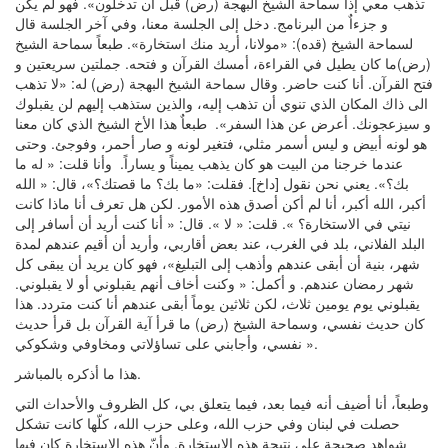
تذهب معي إذا سماحة الشيخ البهجة (رض) قبل أن تدخلون». فهو لم يكن
و جزءاٌ من البرنامج. دخل إلى الجلسة معنا، وفي آخر الجلسة قال
لسماحة الشيخ (قده): «مولانا، أريد منك استخارة». طبعاً سماحة الشيخ
(رض)ما كان يطيل في القراءة، أمسك القرآن و فتحه. جملتين سريعتين و
فتح القرآن. أنا كنت حاضر. وقال سماحة الشيخ البهجة (رض) له: «لا تذهب
الى ذاك المكان الذي تنوي أن تذهب إليه، والذين ستذهب إليهم لن يقبلوك
و سيزعجونك. أعرض عن هذا السفر». طبعاٌ هذا الأخ الشيخ الذي كان معنا
هو لونه أبيض و ليس أسمر مثلي، فتغير لونه و صار أحمر، وفوجئ. وحتى
عندما خرجنا من البيت هو كان يذهب يميناً و يساراً. وأنا قلت: « له ما
بك؟». يعني نحن نقول [داخ]. فقلت: «ما بك؟ ما قصتك؟»، قال: « الله
أكبر، الله أكبر، أنا لم أكن أصدق هذه الأمور. لكن هل تعرف أنا ماذا كانت
نيتي في الاستخارة؟ ». قلت: « لا ». قال: « أنا كنت أريد أن أسافر إلى
البلد الفلاني، بلد في الغرب، عند بعض أقاربي، وأريد أن أقيم عندهم لمدة
شهر، بنية أن أبقى عندهم وأذهب إلى التبليغ»، فهو كان يريد أن يبقى كل
شهر رمضان عندهم. و أكمل: « وكنت أخاف أنهم يقبلوني أو لا يقبلوني.
يقبلوني يوم يومين ثلاث، لكن ثلاثين يوماً أبقى عندهم أنا كنت متردد. هذا
كان حديث نفسي، وسماحة الشيخ (رض) ما قرأ آية القرآن بل قرأ حديث
نفسي، وأجابني على تساؤلاتي ومخاوفي وشكوكي ».
هذا ما أذكره بالمباشر.
وطبعاً، أنا أضيف أنه فيما بعد، فيما يتعلق بي، كل الظروف والأحداث التي
حصلت في لبنان وفي حزب الله، وعلى حزب الله، كلّها كانت تشكل
شواهد صحيحة على نتيجة هذه الاستخارة. وأنّ هذه الاستخارة كان فيها