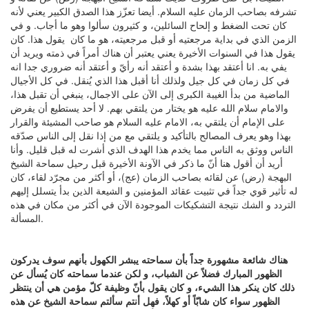
تشرفه بصاحب الزمان عليه السلام. أيضا تعزّز هذا الصدق الكبير يعني لأنه
كان تحت الضغط و إلحاح السائلين، و كثيرون سألوا وهو ما أجاب. و في
الزمن الذي في بداية مرجعتيه أو قبل مرجعيته، هو ما كان يقول هذا. كان
يقول هذا في السنوات الأخيرة يعني يعتبر أن هناك أمراً في ذمته ويريد أن
يفي به. انا أعتقد بهذا بشدة و أعتقد أنه رأيّ و أعتقد أنه ضروري جدا انه
في كل زمان في كل جيل ولذلك أنا أقبل هذا الذي يُنقل. في كل الأجيال
الماضية من بدأ الغيبة الكبرى إلى الآن على الاجمال، ينبغي أن تقبل هذا،
والامام سلام الله عليه هو يختار من يلتقي بهم. لا أحد يستطيع أن يفرض
على الإمام أن يلتقي به، الامام عليه السلام هو صاحب المشيئة والقرار
بهذا وهو يعرف المصالح بالتأكيد و يلتقي مع من إذا نقل إلى الناس صدّقه
الناس ووثق به الناس مما يخدم هذا الهدف الذي أشرت له قبل قليل. وأنا
أريد أن أقول هنا أنّ ما ذكر في الآونة الأخيرة قبل رحيل سماحة الشيخ
البهجة (رض) عن لقائه بصاحب الزمان (عج)، أو أكثر من مجرّد لقاء، كان
له تأثير قوي جداً في تثبيت عقائد المؤمنين و الشيعة الذين بدأ يتسلل إليهم
التردد و الشك نتيجة التشكيكات الموجودة الآن في أكثر من مكان في هذه
المسألة.
هناك شائعة مشهورة جداً بأن سماحته يبشر الكهول بأنهم سوف يدركون
الظهور المبارك فضلاً عن الشباب، و لكن عندما سماحته كان يُسأل عن
ذلك كان ينكر هذا الشيء، و كان يقول بأنّ وظيفة كلّ مؤمن هي أن ينتظر
الظهور سواء كان شابّاً أو كهلاً، فهل أنتم سألتم سماحة الشيخ عن هذه