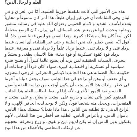
العلم و لرجال الدين؟
هذه من الأمور التي كانت تفتقدها حوزتنا العلمية. أمّا في العراق و في
لبنان وفي الشامات أي في غير إيران طبعاً، هذا أمر كان ممنوعاً و محارباً
بشدة للأسف الشديد والامام الخميني رضوان الله عليه في رسالته منشور
روحانية يتحدث فيها عن بعض هذه المسائل. في إيران، كان الوضع مختلفاً،
لكن أيضاً كان هناك مشكلة كبيرة. وهذا النقص هو ليس فقط نقص حادّ. أنا
أقول أنّه نقص خطير لأنه نحن الطلبة و حتى غير الطلبة، أي انسان عندما
يزداد غنى و لا يزداد تقى، عندما يزداد علماً ولا يزداد تقى و معرفة، عندما
يزداد قوة كقوة عسكرية أو قوة بدنية، هذا الانسان يطغى و يستبدّ و
ينحرف. الضمانة الحقيقية لمن يريد أن يصبح عالما كبيراً، أو يصبح قدرة
سياسية أو عسكرية أو اقتصادية كبيرة، سواء أكان فرداً أو جماعات أو
حكومة مثلاً. الضمانة هي هذا الجانب الايماني المعرفي الروحي المعنوي،
و أي ضعف أو وهن أو تراجع في هذا الجانب سوف يجعل دنيانا و آخرتنا
في خطر. ولذلك هذا الأمر يجب أن يكون أوجب من دراسة الفقه وأصول
الفقه وبقية الأمور الأخرى، لأنّه إذا لم نعط لطالب العلم هذا الجانب
المعنوي كمن يأتي بشاب و يدربه على استخدام سلاح، و على استخدام
المتفجرات، ويجعل منه شخصا قوياً، ولكن لا يوجد لديه الحافز الإلهي، و لا
الرادع الديني، ثمّ تطلقه بين الناس . هذا ماذا يفعل؟ سيفتك بدماء الناس،
بأموال الناس، و بأعراض الناس. الطلبة هم أخطر من هذا المقاتل، لأنهم
يفتكون بدين الناس إن لم يكن لديهم دين و تقوى، و ورع ومعرفة، تحجبهم
عن ارتكاب المعاصي والأخطاء من هذا النوع.