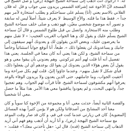
له: « أرجوك أنت اذهب إلى سماحة الشيخ البهجة (رض) و صلّ الصبح في
المسجد لأنّ الأخوة عند إشراقة الشمس يريدون مني جواب و قل له فلان
الفلاني بالاسم يعني (أنا) يسلم على سماحتكم و يطلب استخارة لأمر مهم
جداً ». فقط هذا ما قلته. والأخ الوسيط لا يعرف شيئاً، أصلاً ليس له سابقة
و تصور أنه موضوع شخصي معيّن، فهو ذهب و صلى خلف سماحة الشيخ
وطلب منه الاستخارة. واتصل بي قبل طلوع الشمس و قال أنّ سماحة
الشيخ يسلّم عليك و يقول لك و هنا الجواب الغريب العجيب: « لا تقبل منهم
ما يعرضون عليك، وبعض الذين يقولون لك و يعدونك أنهم سيقفون إلى
جانبك و يساعدونك لن يفعلوا ذلك ». طبعاً، أنا أتوقع جواباً استثنائياً وخاصاً
من سماحة الشيخ، و لكن هذا يعني أنه كان معنا في الجلسة. يعني هذا
تفصيل أنه أنا قلت لهم أنتم تتركونني وهم يعدوني بأن يبقوا معي و هو
يقول أنّ بعض هؤلاء الذين يعدونك لن يفوا لك بوعدهم أي لن يفعلوا ذلك،
فبأي شكل لا تقبل منهم». وعندما جاؤوا إليّ، قلت لهم بكل صراحة وما
أخفيت الجواب، وما جاملتهم، حتى الذين يعدون ولا يريدون الوفاء بالوعد
يعرفوا أنهم مكشوفون لسماحة الشيخ. فأنا قرأت لهم الجواب. وهم تعجبوا
جداً، وانتهى البحث، و لم يعودوا يناقشوا معي هذا الأمر. هذا مثلاً ما حصل
معي أنا شخصياً.
والقصة الثانية أيضاً، حدثت معي. أنا و مجموعة من الإخوة كنا سوياً و كان
معنا أحد المشايخ من أصدقائنا ولكن هو لا يؤمن كثيراً بهذه المسائل
[المعنوية]. كان في زيارتي عندما كنت في قم، و كان قد صار وقت الموعد
مع سماحة الشيخ البهجة (رض)، و أنا أريد أن أذهب وهو فهم أني أريد
الذهاب إلى سماحة الشيخ (قده). قال لي: «هل تأخذني معك؟» فقلت: «