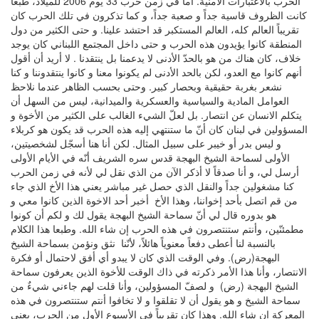
الحرب بالاعتبارات الأمنية. أما في زمن حرب 33 يوم 2006 للميلاد، طبعاً
كانت الظروف قاسية جداً و صعبة جداً، و كما تذكرون في تلك الحرب كان
تقريباً العالم كله، العالم المستكبر قد احتشد علينا. و حتى الكثير من دول
المنطقة كانوا يؤيدون هذه الحرب و حتى داخل المجتمع اللبناني كان يوجد
خلاف، كان هناك من هو بالحدّ الأدنى لا يدعمنا بل ينتقدنا . لا أريد أن أقول
أنهم كانوا مع العدو، لكن بالحد الأدنى لم يكونوا معنا و كانوا ينتقدوننا و كنا
نشعر بغربة حقيقية وبحصار كبير. وحتى بحسب الظاهر عندما نلاحظ
العوامل المادية والسياسية والعسكرية والميدانية، ليس من السهل أن
يتكلم الانسان عن انتصار. بل لعلّ الشيء الغالب على الكثير من الأخوة و
المسؤولين في لبنان كان أنّ ما ستنتهي إليه هذه الحرب قد يكون هو كربلاء
و ليس بدر أو خيبر على سبيل المثال. لكن أنا هنا أسجّل لشخصيتين،
الأولى لسماحة الشيخ البهجة قدس سره الشريف أنّه في الأيام الأولى
أرسل لي، و أنا صدقاً لا أذكر الآن من الذي نقل لي لأنه في زمن الحرب
كنا مشغولين جداً والنقل الذي حصل غير مباشر يعني هذا الأخ الذي جاء
من قم اتصل بأحد إخواننا، وهذا الأخ أخبر أحد الاخوة الذين كانوا معي و
هو بدوره قال لي أنّ سماحة الشيخ البهجة يقول لك و لكم أن كونوا
مطمئنّين، وأنتم ستنتصرون في هذه الحرب إن شاء الله. وطبعا هذا الكلام
بالنسبة لنا أعطى دفعا
معنوياً هائلاً، لأنّنا نثق ونؤمن بسماحة الشيخ
البهجة(رض). وفي الوقت الذي كان لا يبدو أي أفق لاحتمال أو فكرة
الانتصار، وأنا هذا الأمر ذكرته في ذاك الوقت للأخوة الذين يعرفون سماحة
الشيخ البهجة (رض) و لصفّ المسؤولين، وأنا قلت لهم جاءني شيءٌ من
سماحة الشيخ و هو يقول أن لا تقلقوا و لا تخافوا أنتم ستنتصرون في هذه
المعركة إن شاء الله. وهذا كان تقريباً في الأسبوع الأول من الحرب، يعني