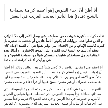
أنا أظنّ أنّ إحياء النفوس [هو أعظم كرامة لسماحة
الشيخ (قده)] هذا التأثير العجيب الغريب في البعض.
نقلت كرامات كثيرة شوهدت من سماحته حتى وصل الأمر إلى حدّ التواتر،
و الذين نقلوا هذه الروايات لم يكونوا أناساً عاديين أو شخصيات صغيرة بل
كبيرة كالسيد الإمام، و من الاشياء التي تواتر نقلها هي أن السيد الإمام كان
يعتقد أن سماحة الشيخ لديه القدرة على الموت الاختياري و أمثال هذه
المقامات. هل سماحتكم شاهدتم بنفسكم شيئاً من سماحة الشيخ؟ و ما
هي برأيكم أعظم كرامة لسماحته؟
أنا اعتقد في اعتقادي القاصر ـ لا أدّعي شيئاً في هذا العالم ـ ولكن أنا أظنّ
أنّ إحياء النفوس [هو أعظم كرامة] هذا التأثير العجيب الغريب في البعض.
مثلاً بعض الأشخاص يقولون لك فلان وقف عند شجرة يابسة ومسح عليها
فأصبحت خضراء، أو غير مثمرة مسح عليها أو قرأ دعاء وأصبحت مثمرة.
النفوس البشرية هي أعقد وأصعب بكثير من هذه الشجرة البسيطة التي
معادلتها معادلة جداً بسيطة. النفوس التي تسلطت عليها شياطين الجن و
الأنس، و خصوصاً في هذا الزمن و في هذه العقود الأخيرة، واقعاً ينطبق
على أي شاب أو شابة أو طلبة الحديث الشريف الذي مضمونه أنّ القابض