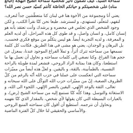
سماحة السيد، كيف تصفون تأثير شخصية سماحة الشيخ البهجة (البالغ
مناه) على شخصيتكم و حياتكم الخاصّة كأنتم كسيّد حسن نصر الله؟
يعني أنا ومجموعة من الأخوة هنا في لبنان كنا متعطّشين جداً لنعرف،
لنفهم، لنتعلّم، لنستهدي، و لنسترشد. طبعا نحن كنّا نقرأ الكتب، و لكن
وجود الشخص الذي تجلس في محضره و يرشدك وأنت تعتقد بأنه هو
إنسان كامل، و انسان واصل، و قد طوى كل هذه المراحل، أي لديه العلم
و المعرفة، و لديه التجربة أيضاً. هو ليس يتكلّم من موقع فكري فحسب،
بل البرهان و الوجدان، يعني هو مشى في هذا الطريق. فكانت كل كلمة
نسمعها من سماحته تترك أثراً، و تملأ الفراغ الموجود عندنا، بمعزل عن
حجم هذا الفراغ. وكنا نصغي إلى كلمات سماحته و نحاول أن نعمل بها ما
استطعنا، وكان هذا بمثابة الزاد الروحي، فنشعر لمدة طويلة بالراحة
النفسية، بالطمأنينة، بالثقة، و باليقين. و لعلّ هذه أيضاً من مميّزات
سماحته التي انعكست على عملنا في حزب الله أنّه بالرغم من كلّ
الظروف الصعبة، إنّ من مميّزات حزب الله التوكّل على الله سبحانه و
تعالى، الثقة بالوعد الإلهي، اليقين بالنصر الإلهي، اللجوء الى الله، و
الاستغاثة والتوسل. وهذا كلّه كنّا نستمع إليه من سماحة الشيخ (رض)، و
بالعبارات البسيطة التي كان يقولها لأي شخص، بالمقدار الذي كنّا نفهمه
ونحاول أن نترجمه. أستطيع أن أقول كان سماحته المنبع الروحي
والأساسي والحقيقي لنا خلال كلّ الفترة الماضية.