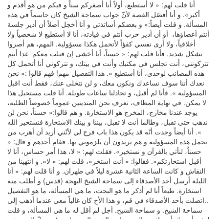
أنا قلت لهم: « لا أستطيع، أولاً أنا أصغركم سناً و فيكم من هو أقدم و
أكبر». و أنا أفصّل القصة لأنّ جواب سماحة الشيخ كان حاسماً في هذه
المسألة. و قلت أيضاً:« و بعضكم أساتذتي و أنا أخجل أصلاً أن أدير جلسة
أنتم أعضاؤها، أو أن أدير حزب أنتم في قيادته، أنا لا أستطيع لا شخصياً ولا
أخلاقياً، ولا أرى نفسي كفؤاً لأتحمل هكذا مسؤولية. المهم، هم أصروا
بشكل شديد. فأنا قلت لهم: « حسناً، أنا أخشى إن قبلت معكم غدا أنتم
تتركونني، أنت تجلس في مكتبك وأنت في بيتك، و تتركوني أنا أتحمل كل
هذه المصائب لوحدي، أنا أستطيع ». هذا التفصيل مهم! فهم قالوا :« نحن
نعدك أننا سوف نساعدك ونكون معك، و لن نتخلى عنك، فقط أنت اقبل
المسؤولية ». فأنا لم أقبل، و تجادلنا ساعات طويلة. أنا قلت مستحيل هذا
لا يمكن. في نهاية المطاف، تعرف نحن المتدينين عموماً خصوصاً الطلبة،
يوجد عندنا مخارج، المخرج هو الاستخارة. و هم قالوا:« حسناٌ، نحن لن
نذهب حتى تقبل، وطالما أنت لا تقبل، بيننا و بينك الاستخارة فنستخير الله
». أنا أيضاً وجدت أنّه قد يكون هذا باب فرج لي لأنّني أريد أن أهرب من
تحمل هذه المسؤولية و هم يريدون أن يلزموني بها. فقام أحدهم و قال: «
حسناٌ، لنأتي بالقرآن و نستخير». فقلت لهم: « لا، هذا أمر حساس، أنا لا
أقبل استخارتكم». فقالوا: « أنت استخر»، قلت لهم: « لا». و انتهينا من
النقاش و كانت الساعة الثانية عشرة ليلاً في طهران. و أنا قلت لهم: « أنا
الليلة أرسل أحد الأصدقاء إلى سماحة الشيخ البهجة (قدس) و أطلب منه
استخارة. طبعاً أنا لم أذكر ما هو البحث، ما هي المسألة، ما هو التفصيل
..اتصلت بأحد الأصدقاء في قم، و هذا الأخ كان غالباً معي عندما أذهب إلى
سماحة الشيخ. و سماحة الشيخ. أجل لم أقل له ما هي المسألة، و قلت