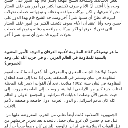
بعض الأساتذة. وسماحة الشيخ البهجة (قده) قام بهذا الدور على أحسن
وجه، وأنا أعتقد أنّ الأيام سوف تكشف الكثير من أمور هي خلف الستار
نحن لا نعرفها، و لكن ببركات مواقفه و دعائه و توجهاته، حصلت تحولات
كبيرة قد نظنّ أن سببها شيءٌ آخر.وسماحة الشيخ قام بهذا الدور على
أحسن وجه وأنا أعتقد أن الأيام سوف تكشف الكثير من أمور خلف الستار
التي نحن لا نعرفها و لكن ببركات مواقفه و دعائه و توجهاته حصلت
تحولات كبيرة قد نظن أن سببها شيءٌ آخر.
ما هو توصيفكم كقائد المقاومة لأهمية العرفان و التوجه للأمور المعنوية
بالنسبة للمقاومة في العالم العربي ، و في حزب الله على وجه
الخصوص؟
حقيقةً لولا هذا الجانب المعنوي و المعرفي، أنا أدّعي أنه ما كانت لتقوم
المقاومة في لبنان وتنتشر في المنطقة. يعني إذا عدنا إلى سنة انطلاق
المقاومة في لبنان سنة 1982 ميلادية، نجد أنّ القوات الاسرائلية المحتلة
احتلت جزء كبير من الأراضي اللبنانية، و وصلت إلى العاصمة بيروت، إلى
حيث نجلس الآن وصلت الدبابات الاسرائلية. و المجتمع الدولي و العالم
كله كان يدعم اسرائيل، و الدول العربية دول خاضعة و ضعيفة بالأعم
الأغلب.
الجمهورية الاسلامية كانت أيضاً تعاني من الحرب المفروضة عليها من
قبل صدام حسين لأن غزو لبنان حصل بالتحديد بعد تحرير خرمشهر من
قبل القوات الاسلامية في ايران. فالوضع اللبناني كان وضعاً صعباً جداُ. لم