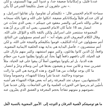
عددنا قليل، و إمكانياتنا ضعيفة جداً، و عدونا كبير بهذا المستوى، و لكن
نحن جاهزون أن نعمل بتكليفنا الشرعي أيّاّ يكن ».
سماحة الامام الخميني قال: « تكليفكم أن تقاوموا، وأن تقاتلوا اسرائيل، و
لو كان عددكم قليلاً وإمكاناتكم ضعيفة. اتكلوا على الله و ثقوا بالله سبحانه
و تعالى والله ناصركم، والنصر معقود في جبينكم ». يعني الذي تحدّث عن
انتصار بعد 18 عاماً كان الامام الخميني، يعني أنه كان يرى أنّ هذه
المجموعة ستنتصر على اسرائيل ولكن بالثقة بالله و التوّكل على الله.
وقال الكلام المعروف الذي يقوله أنه: « أنتم لستم مسؤولون عن النتائج.
أنتم مسؤولون عن أداء التكليف، قوموا بتكليفكم والنتيجة على الله، و لكن
أنتم ستنتصرون ». فأصل البداية هي بداية بهذه الخلفية الايمانية المعنوية.
واقعاً، إنّ الذين كانوا يقاتلون، وكثير منهم استشهد، وكثير منهم مازال على
قيد الحياة، كان دافعهم دافعاً إلهياً بحتاً، لم يكونوا يطلبوا شيء من حطام
هذه الدنيا، بل لم يكونوا يتوقعون أصلاً أن يبقوا على قيد الحياة، مثلاً
عشرين سنة و ثلاثين سنة و يعيشون بعدها في أمن وسلام وعزّ و انتصار.
ما كان يوجد توقّعات من هذا النوع، و هذه الروحية هي التي ما زالت
موجودة وحاكمة. عندما تقرأ وصايا الشهداء، وخصوصاّ وصايا
الاستشهاديين، سوف تجد المعرفة رغم أنه بعض هؤلاء الشهداء هم أشبه
بأميّين لم يدرسوا في الحوزات العلمية ولا في الجامعات، ولكن عندما تقرأ
نصوصهم و متونهم تتفاجأ بحجم المعرفة و العشق الذي يعبّرون عنه.
ما هو توصيفكم لأهمية العرفان و التوجه إلى الأمور المعنوية بالنسبة لأهل