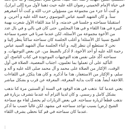
في حياة الإمام الخميني رضوان الله عليه حيث ذهبنا لأول مرة [إلى ايران]،
و كنت أنا جزء من مجموعة من مسؤولي حزب الله و كنت أنا أصغرهم
سناً. و كان الشهيد السيد عباس الموسوي رحمة الله عليه و آخرين. و
استقبلنا سماحته و جلسنا في خدمته، و أنا منذ اللقاء الأول شعرت بهيبة
كبيرة في هذا اللقاء و في هذا المجلس. حتى كان في بالي و في بال عدد
من الأخوة مجموعة من الأسئلة، لكن عندما صرنا في حضرة سماحة
الشيخ نسينا كل الأسئلة! و أغلب الجلسة كان سماحته ساكتاً ينظر إلينا و
نحن لا نستطيع أن ننظر إليه. و أثناء الجلسة سأل الشهيد السيد عباس
رحمة الله عليه أو أحد الأخوة، لا أذكر بالضبط من، عن بعض التوجيهات. و
سماحته أكّد على نفس هذه التوجيهات الموجودة في كتاب الناصح، أي
التأكيد على أن تعملوا بما تعلمون، اجتناب المعصية، الصلاة في أول
الوقت، الإكثار من الصلاة على محمد و آل محمد صلى الله عليه و آله و
سلم، و الإكثار من الاستغفار، هذا ما أذكره. و كان هذا يتكرّر في اللقاءات
اللاحقة أيضاً. هذه كانت بداية المعرفة، المعرفة عن قرب و بشكل مباشر.
يعني عندما كنا نذهب في هذه الوفود في السنة أو السنتين مرة كنا نذهب
بشكل كامل و رسمي. و كان لدينا التزام أنه عندما نتشرف بزيارة قم
نذهب قطعاً لزيارة سماحته. في بعض الزيارات لم يحصل لقاء مع سماحة
الشيخ (رض) بسبب تواجد سماحته في مشهد. لكن غالباً حسب ما أذكر
عندما كان سماحته في قم كنا نحظى بشرف اللقاء.