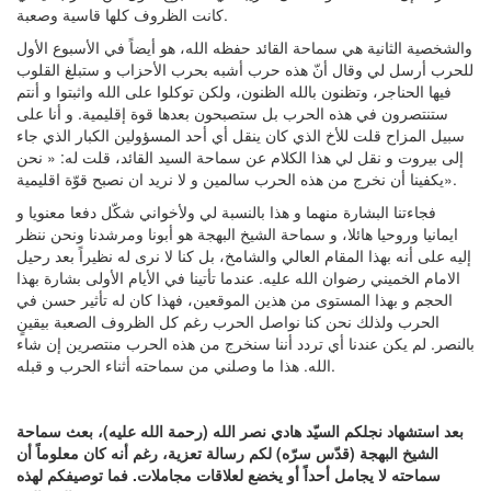
كانت الظروف كلها قاسية وصعبة.
والشخصية الثانية هي سماحة القائد حفظه الله، هو أيضاً في الأسبوع الأول
للحرب أرسل لي وقال أنّ هذه حرب أشبه بحرب الأحزاب و ستبلغ القلوب
فيها الحناجر، وتظنون بالله الظنون، ولكن توكلوا على الله واثبتوا و أنتم
ستنتصرون في هذه الحرب بل ستصبحون بعدها قوة إقليمية. و أنا على
سبيل المزاح قلت للأخ الذي كان ينقل أي أحد المسؤولين الكبار الذي جاء
إلى بيروت و نقل لي هذا الكلام عن سماحة السيد القائد، قلت له: « نحن
يكفينا أن نخرج من هذه الحرب سالمين و لا نريد ان نصبح قوّة اقليمية».
فجاءتنا البشارة منهما و هذا بالنسبة لي ولأخواني شكّل دفعا معنويا و
ايمانيا وروحيا هائلا، و سماحة الشيخ البهجة هو أبونا ومرشدنا ونحن ننظر
إليه على أنه بهذا المقام العالي والشامخ، بل كنا لا نرى له نظيراً بعد رحيل
الامام الخميني رضوان الله عليه. عندما تأتينا في الأيام الأولى بشارة بهذا
الحجم و بهذا المستوى من هذين الموقعين، فهذا كان له تأثير حسن في
الحرب ولذلك نحن كنا نواصل الحرب رغم كل الظروف الصعبة بيقينٍ
بالنصر. لم يكن عندنا أي تردد أننا سنخرج من هذه الحرب منتصرين إن شاء
الله. هذا ما وصلني من سماحته أثناء الحرب و قبله.
بعد استشهاد نجلكم السيّد هادي نصر الله (رحمة الله عليه)، بعث سماحة
الشيخ البهجة (قدّس سرّه) لكم رسالة تعزية، رغم أنه كان معلوماً أن
سماحته لا يجامل أحداً أو يخضع لعلاقات مجاملات. فما توصيفكم لهذه