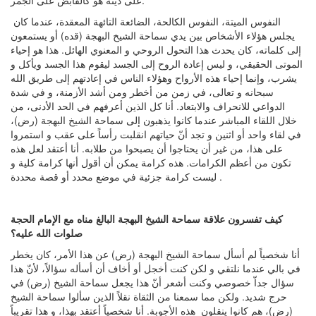
على دينه هو كالقابض على الجمر.
النفوس الميتة، النفوس الكالحة، الضائعة التائهة المعقدة، عندما كان
يجلس هؤلاء الأشخاص بين يدي سماحة الشيخ البهجة (قده) أو يستمعون
إلى كلماته، كان يحدث هذا التحول الروحي و المعنوي الهائل. هذا هو إحياء
الموتى الحقيقي، و ليس إعادة الروح إلى الجسد ليقوم هذا الجسد ويأكل و
يشرب، وإنما إحياء هذه الأرواح وهؤلاء الناس في إعادتهم إلى طريق الله
سبحانه و تعالى، في زمن من أخطر ومن أشد الأزمنة، و في شدة
الدواعي للانحراف والابتعاد. أنا كل الذين أعرفهم في الحد الأدنى، من
خلال اللقاء المباشر عندما كانوا يذهبون إلى سماحة الشيخ البهجة (رض)،
في لقاء واحد أو اثنين و تجد أنّ حياتهم انقلبت رأساً على عقب و استمروا
على هذا، من غير أن يحتاجوا أن يصبحوا من طلابه. أنا أعتقد لعل هذه
تكون من أعظم الكرامات. هذه كرامة يمكن أن أقول أنها كرامة كلية و
ليست كرامة جزئية في موضع محدد أو قصة محددة .
كيف تفسرون علاقة سماحة الشيخ البهجة البالغ مناه مع الإمام الحجة
صلوات الله عليه؟
أنا شخصياً لم أسأل سماحة الشيخ البهجة (رض) عن هذا الأمر، كان يخطر
في بالي عندما نلتقي و لكن كنت أخجل أو أخاف أن أسأله سؤالاً، لأنّ هذا
سؤال جداّ خصوصي وكنت أشعر أنّ هذا يجعل سماحة الشيخ (رض) في
حرج شديد. ولكن مما سمعنا من الثقاة نقلاً الذين سألوا سماحة الشيخ
(رض)، هم كانوا ينقلون هذه الأجوبة. أنا شخصياً أعتقد بهذا، و هذا تقريباً