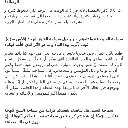
الرسالة؟
لا، أنا لا أذكر بالتفصيل لأنّه في ذاك الوقت كان يوجد عليّ ضغوط كثيرة و
جاءت برقيات كثيرة، وأنا عندما ذهبت بعدها إلى قم، قمت بزيارته و
تشرفت بلقائه، و شكرته على هذه العناية الأبوية.
سماحة السيد، عندما تلقيتم خبر رحيل سماحة الشيخ البهجة (قدّس سرّه)،
كيف تأثّرتم بهذا النبأ؟ و ما هو الأثر الذي خلّفه فيكم؟
طبعاً تأثّرنا كثيراً، نحن شعرنا بخسارة فادحة. نحن من جهة كنا دائماً نشعر
أنه هو النبع الصافي و العين الطاهرة التي يمكن أن تلجأ إليها بشكل دائم. و
ثانياً، كنا نعتقد أنّ نفس وجوده المبارك حتى لو لم يفعل شيئاً، فقط يكفي
أن يدعو لنا و لكل المؤمنين والمجاهدين. كان سماحته يشكّل سنداً قوياً
على المستوى الروحي و المعنوي. شعرنا أننا فقدنا هذا السند، لكن الذي
يخفف المصاب هو أننا نعتقد بأنه في حياته في العالم الآخر بل إنّه بدعائه
وتوجهه في العالم الآخر فيما يرتبط بهذه النقطة و هذا الجانب، يمكن أن
يكون مفيداً أكثر للمؤمنين و لأحبائه و عشاقه.
سماحة السيد، هل شاهدتم بنفسكم كرامة من سماحة الشيخ البهجة
(قدّس سرّه)؟ إن شاهدتم كرامة من سماحته فمن فضلكم بيّنوها لنا إن
ترون في ذلك مصلحة.