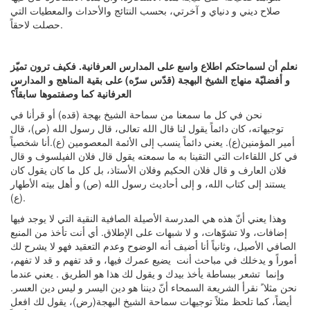
صلاح ديني و دنياي و آخرتي، بحسب النتائج والأحداث والمعطيات التي
حصلت لاحقاً.
نعلم أن لسماحتكم اطلاع واسع على المدارس العرفانية. فكيف ترون تميّز
و أفضليّة منهاج الشيخ البهجة (قدّس سرّه) على بقية المناهج و المدارس
العرفانية كما وصفتموها سابقاً؟
نحن في كل ما سمعنا من سماحة الشيخ بهجة (قده) أو قرأنا في
توجيهاته، كان دائماً يقول لنا قال الله تعالى، قال رسول الله (ص)، قال
أمير المؤمنين(ع). يعني دائماً ينسب إلى الأئمة المعصومين (ع).أنا شخصياً
في كل اللقاءات التي التقينا به ما سمعته يقول قال فلان الفيلسوف و قال
فلان العارف و قال فلان الحكيم وفلان الأستاذ، بل كل ما كان يقول كان
يستند إلى كتاب الله، و إلى أحاديث رسول الله (ص) و أهل بيته الأطهار
(ع).
وهذا يعني أنّ هذه هي المدرسة الأصيلة الصافية النقية التي لا يوجد فيها
إضافات، ولا تشوّهات، و لا شبهات على الإطلاق. أي أنت تأخذ من المنبع
الصافي الأصيل، وثانياً أنا أضيف أنه الوضوح وعدم التعقيد فهو لا يشرح لك
أموراً و يدخلك في مباحث أنت يضيع عمرك فيها، و قد تفهم و قد لا تفهم،
وإنما تشعر ببساطة يأخذ بيدك و يقول لك هذا هو الطريق . يعني عندما
نحن مثلا ً نقرأ الشريعة السمحاء أنّ ديننا هو دين اليسر و ليس دين العسر.
أيضاً، كما تلحظ مثلاً توجيهات سماحة الشيخ البهجة(رض)، يقول لك افعل