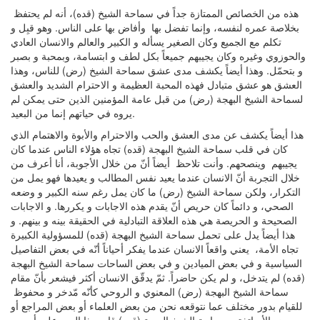
هذه من الخصائص الممتازة جداً في سماحة الشيخ (قده)، أنه لم يحتفظ
بخلاصة عمره لنفسه، وإنما تفضل بها وأفاض بها على الناس. وهو قبِل و
تكلم مع الجميع وكان الصغير يسأله و الكبير والعالم والانسان العادي
والحوزوي وغيره وكان يجيبهم جميعاً بكل لطف و ابتسامة، وبمحبة و بصبر
و بتحمّل. وهذا أيضاً يكشف مدى عشق سماحة الشيخ (رض) للناس، وهذا
العشق هو عشق متبادل فهذه المحبة العظيمة و الاحترام الشديد والعشق
لسماحة الشيخ البهجة (رض) من قبل عامة المؤمنين الذين حتى يمكن لم
يروه في حياتهم إنما من البعيد.
هذا أيضاً يكشف عن مدى العشق والحب والاحترام والأبوة والاهتمام الذي
كان في قلب سماحة الشيخ البهجة (قده) تجاه هؤلاء الناس عندما كان
يجيبهم وينصحهم. وأنت تلاحظ أيضاً أنّ من خلال الأجوبة، أنا أعرف من
خلال التجربة أنّ الانسان عندما يعيد نفس المطالب و يعيدها فهو يمل من
التكرار، ولكن سماحة الشيخ (رض) ما كان يمل رغم سنه الكبير و وضعه
الصحي، و دائماً كان حريص أنّ يقدم هذه الاجابات و يكررها. و الاجابات
الصحيحة و الحريصة هي هذه العلاقة التبادلية في الحقيقة بينه و بينهم. و
هذا أيضاً يدل على تحمل سماحة الشيخ البهجة (قده) للمسؤولية الكبيرة
تجاه الأمة، يعني واقعاً الانسان عندما يفكر أحياناً أنّه في بعض التفاصيل
السياسية و في بعض الميادين و في بعض الساحات سماحة الشيخ البهجة
(قده) لم يتدخل، و لم يكن حاضراً. ثمّ يدقّق الانسان أكثر فيشعر بأنّ مقام
سماحة الشيخ البهجة (رض) المعنوي و الروحي كأنّه مّدخر و محفوظ
للقيام بدور مختلف عما نتوقعه نحن من بعض العلماء أو بعض المراجع أو