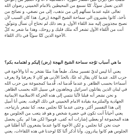
الذين نعمل سويّاً، كنّا نسمع من المحيطين بالامام الخميني رضوان الله
تعالى عليه عندما نسألهم إلى من نذهب، إلى من نصغي، و نصائح من
نأخذ، كانوا يشيرون الى سماحة الشيخ البهجة (رض). هذا كان السبب لأن
نصبح مجذوبين إليه منذ اللقاء الأول. و بعد ذلك لم نحتاج أن نسأل ونتوثّق.
أنت من الّلقاء الأول تشعر أنّه ملك قلبك و روحك، وهذا ما شعر به كلّ
الأخوة الذين كنّا سويّاّ في ذاك اللقاء.
ما هي أسباب توّجه سماحة الشيخ البهجة (رض) إليكم و اهتمامه بكم؟
يعني أنا ليس لديّ تفسير محدّد. طبعاّ هذا ممّا نفتخر به أنا والأخوة في
حزب الله. عندما كان يقال له عنّا، بالحدّ الأدنى هو كان لا يعرفنا ولا يعرف
أسماءنا بحسب الظاهر. و عندما قُدمنا له، قُّدمنا كمجموعة من حزب الله
في لبنان الذين يقاتلون اسرائيل ويجاهدون في سبيل الله بحسب الظاهر.
و نحن نشعر أنه قبلنا لأنّنا ننتمي إلى هذه الحركة الاسلامية الايمانية
الجهادية والملتزمة بقيادة الامام الخميني في ذلك الوقت. يعني أنا أميل
إلى هذا التفسير أكثر. وحتى عندما كنّا نجلس معه، كنا نشعر بارتياحه،
يعني أحياناً أنت تكون في حضرة شخص و هو قد يتعب من الجلوس مع
هذه المجموعة أو يعطي إشارات أنه كفى، قوموا! لكن هذا لم يكن يحصل
حيث نحن كنا نجلس. و لكن الأخوة كانوا عندما يشعرون أنّنا أطلنا في
الجلوس هم كانوا يبادرون. وأنا أذكر أنّنا كنّا لوحدنا في هذه اللقاءات، يعني