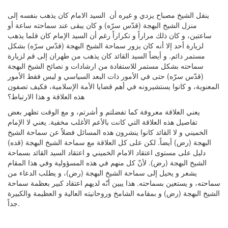
ينقل الشيخ مصباح يزدي و غيره أن السيد الامام كان يذهب بنفسه إلى
منزل الشيخ البهجة (قدّس سرّه) و كان يبقى عند سماحته ساعة أو
ساعتين، و كان ذلك مراراً و تكراراً رغم أن السيد الإمام كان قلما يذهب
لزيارة أحد إلا أنه كان يزور سماحة الشيخ البهجة (قدّس سرّه) بشكل
مستمر دائم. و أيضاً السيد القائد كان يذهب من طهران إلى قم لزيارة
سماحته بشكل مستمر للاستفادة من ارشادات و نصائح الشيخ البهجة
(قدّس سرّه) حتى في الأمور ذات البعد السياسي و ليس فقط الأمور
المعنوية، و كانوا يستشيرونه في أهم قضايا الأمة الإسلامية، فكيف تصفون
هذه العلاقة و هذا الارتباط؟
يعني العلاقة معروفة كما تفضلتم و أشرتم، و مع الوقت تظهر بعض
تفاصيل هذه العلاقة التي كانت بالأعم الأغلب مخفية. يعني لا الإمام
الخميني و لا القائد كانوا ينشرون هذه المسائل فضلاً عن سماحة الشيخ
البهجة (رض) أيضاً. لكن على كل العلاقة مع سماحة الشيخ البهجة (قده)
دليل على مستوى اعتقاد الامام الخميني و اعتقاد السيد القائد بسماحة
الشيخ البهجة (رض). لأنّ كل منهم في هذه المسؤولية وفي هذا المقام
يشعر و يحيل إلى سماحة الشيخ البهجة (رض)، و يطلب الدعاء من
سماحته، و يستعين بسماحته. هذا يبين أنّه لديهم اعتقاد كبير بعظمة سماحة
الشيخ البهجة (رض) و بمقامه الشامخ وروحانيته العالية و العظيمة والكبيرة
جداً.