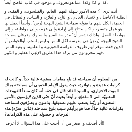
كذا و كذا وكذا مما هومعروف و موجود في كتاب الناصح أيضاً.
أنت ترى أنّ هذه الأمور سهلة الفهم. العالم، والفيلسوف، و الفقيه، و
الطلبة الأفاضل، والانسان العادي، و التاج، والفلاح، و الشاب، والمقاتل في
الجبهة، الكل يفهم ما يقوله سماحة الشيخ البهجة (رض). وأيضاً العمل بها
هو عمل متيسر، و لكن يحتاج إلى إرادة وإلى عزم، وإلى مواظبة، و إلى
مواصلة العمل. ولذلك تشعر أن ّ مدرسة السير والسلوك وعرفان سماحة
الشيخ البهجة (رض) هي مدرسة لكل الناس و ليس للنخب أوالخواص أو
الذين فقط تتوفر لهم ظروف الدراسة الحوزوية و العلمية، و بقية الناس
فهم محرومون من بركة هذا الطريق الإلهي العظيم و الكبير.
من المعلوم أن سماحته قد بلغ مقامات معنوية عالية جداً، و كانت له
كرامات عديدة و متواترة، حيث يقول الإمام الخميني أن سماحته يملك
الموت الاختياري، و السيد القائد قال في حقه أنه كان منبعاً للفيوضات
المعنويّة التي لا تنقطع. و أيضاً بحيث أنّ حتّى الذين لايؤمنون بالأمور
المعنوية أو ربّما يصعب عليهم تصديقها، يذعنون و يعترّفون لسماحته
بكرامات عالية جدّاً. فما هو برأيكم سبب بلوغ سماحته (قدّس سرّه) هذه
الدرجات و حصوله على هذه الكرامات؟
أنا أضعف و أصغر من أن أجيب على هذا السؤال. لا أعرف!!