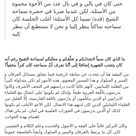
حتى كان في بالي و في بال عدد من الأخوة مجموة
من الأسئلة، لكن عندما صرنا في حضرة سماحة
الشيخ (قده) نسينا كل الأسئلة! أغلب الجلسة كان
سماحته ساكتاً ينظر إلينا و نحن لا نستطيع أن ننظر
إليه
ما الذي كان سبباً لانجذابكم و تعلّقكم و محبّتكم لسماحة الشيخ رغم أنه
كان يتجنب الشهرة إضافةً إلى أنّنا نعرف أنّ سماحته كان كنزاً مخفياً؟
من المفيد هنا أن نتحدث عن سابقة تاريخية فيما يتعلق بمسائل العرفان و
السير و السلوك و هذا المسير المعنوي. هذه الأمور لم تكن متداولة كثيراً
بين الطلبة اللبنانيين. لأنهم غالباً كانت دراستهم في النجف الأشرف وكانوا
يدرسون باللّغة العربية طبعاً. ولذلك لم يكونوا على اتصال مع العلماء
الايرانيين أو الذين يتكلّمون أو يدَرّسون باللغة الفارسية، إلّا القليل من
العلماء اللبنانييّن الذين كان لديهم هذا الاتصال. لكن الأعم الأغلب لم يكونوا
كذلك أو الّذين يدرسون في الحوزات العلمية في لبنان، لم يكن هناك
اهتمام بهذه الجوانب.
وكان التركيز غالباً على الفقه و الأصول والحديث وعلم الكلام و التفسير،
لكن كل ما يرتبط بالعرفان والسير و السلوك وأيضاً بالفلسفة عموماً