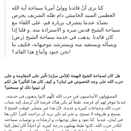
كنا نرى أنّ قائدنا ووليّ أمرنا سماحة آية الله
العظمى السيد الخامنئي دام ظله الشريف يحرص
بشدّة عندما يتشرف بزيارة قم، على اللقاء مع
سماحة الشيخ قدس سره و الاستزادة منه. و قلنا إذا
كان قائدنا يذهب في خدمة سماحة الشيخ (رض)
ويسأله ويستفيد منه ويسترشد بتوجيهاته، فكيف بنا
نحن جنود وأتباع هذا القائد؟!
هل كان لسماحة الشيخ البهجة (قدّس سرّه) تأثير على المقاومة و على
حزب الله على وجه الخصوص في لبنان؟ و كيف كان هذا التأثير؟ هل لكم
أن تبينوا ذلك لو سمحتم؟
المسؤولون الأساسيون في حزب الله كلّهم كانوا يذهبون في خدمته،
عندما تتوفر لهم أي فرصة. طبعاً لم يكن هناك فرصة لأن تٌرسل إليه شباب
حزب الله وجماعات كبيرة و عديدة، لأنً هذا غير متيسّر. فوقت الشيخ لا
يسمح و ظروفه لا تسمح، و نحن لم نكن نريد أن نزاحمه كثيراً. لكن هنا
في لبنان، عندما كنا نعود و ننقل توجيهات و ارشادات و توصيات سماحته
لكادر حزب الله، كانوا طبعا يهتمّون بدرجة كبيرة. أو احياناّ كان يُنقل إلينا