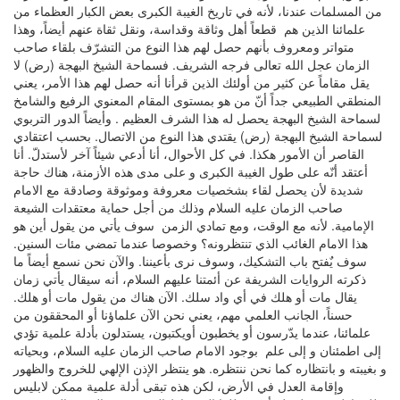
من المسلمات عندنا، لأنه في تاريخ الغيبة الكبرى بعض الكبار العظماء من
علمائنا الذين هم قطعاً أهل وثاقة وقداسة، ونقل ثقاة عنهم أيضاً، وهذا
متواتر ومعروف بأنهم حصل لهم هذا النوع من التشرّف بلقاء صاحب
الزمان عجل الله تعالى فرجه الشريف. فسماحة الشيخ البهجة (رض) لا
يقل مقاماً عن كثير من أولئك الذين قرأنا أنه حصل لهم هذا الأمر، يعني
المنطقي الطبيعي جداً أنّ من هو بمستوى المقام المعنوي الرفيع والشامخ
لسماحة الشيخ البهجة يحصل له هذا الشرف العظيم . وأيضاً الدور التربوي
لسماحة الشيخ البهجة (رض) يقتدي هذا النوع من الاتصال. بحسب اعتقادي
القاصر أن الأمور هكذا. في كل الأحوال، أنا أدعي شيئاً آخر لأستدلّ. أنا
أعتقد أنّه على طول الغيبة الكبرى و على مدى هذه الأزمنة، هناك حاجة
شديدة لأن يحصل لقاء بشخصيات معروفة وموثوقة وصادقة مع الامام
صاحب الزمان عليه السلام وذلك من أجل حماية معتقدات الشيعة
الإمامية. لأنه مع الوقت، ومع تمادي الزمن سوف يأتي من يقول أين هو
هذا الامام الغائب الذي تنتظرونه؟ وخصوصا عندما تمضي مئات السنين.
سوف يٌفتح باب التشكيك، وسوف نرى بأعيننا. والآن نحن نسمع أيضاً ما
ذكرته الروايات الشريفة عن أئمتنا عليهم السلام، أنه سيقال يأتي زمان
يقال مات أو هلك في أي واد سلك. الآن هناك من يقول مات أو هلك.
حسناً، الجانب العلمي مهم، يعني نحن الآن علماؤنا أو المحققون من
علمائنا، عندما يدّرسون أو يخطبون أويكتبون، يستدلون بأدلة علمية تؤدي
إلى اطمئنان و إلى علم بوجود الامام صاحب الزمان عليه السلام، وبحياته
و بغيبته و بانتظاره كما نحن ننتظره. هو ينتظر الإذن الإلهي للخروج والظهور
وإقامة العدل في الأرض، لكن هذه تبقى أدلة علمية ممكن لابليس