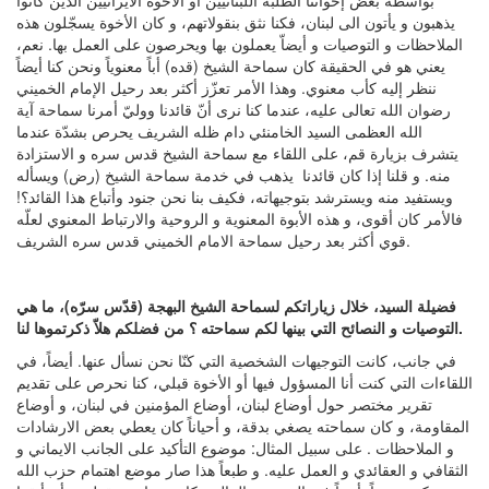
بواسطة بعض إخواننا الطلبة اللبنانيين أو الأخوة الايرانيين الذين كانوا
يذهبون و يأتون الى لبنان، فكنا نثق بنقولاتهم، و كان الأخوة يسجّلون هذه
الملاحظات و التوصيات و أيضاّ يعملون بها ويحرصون على العمل بها. نعم،
يعني هو في الحقيقة كان سماحة الشيخ (قده) أباً معنوياً ونحن كنا أيضاً
ننظر إليه كأب معنوي. وهذا الأمر تعزّز أكثر بعد رحيل الإمام الخميني
رضوان الله تعالى عليه، عندما كنا نرى أنّ قائدنا ووليّ أمرنا سماحة آية
الله العظمى السيد الخامنئي دام ظله الشريف يحرص بشدّة عندما
يتشرف بزيارة قم، على اللقاء مع سماحة الشيخ قدس سره و الاستزادة
منه. و قلنا إذا كان قائدنا يذهب في خدمة سماحة الشيخ (رض) ويسأله
ويستفيد منه ويسترشد بتوجيهاته، فكيف بنا نحن جنود وأتباع هذا القائد؟!
فالأمر كان أقوى، و هذه الأبوة المعنوية و الروحية والارتباط المعنوي لعلّه
قوي أكثر بعد رحيل سماحة الامام الخميني قدس سره الشريف.
فضيلة السيد، خلال زياراتكم لسماحة الشيخ البهجة (قدّس سرّه)، ما هي
التوصيات و النصائح التي بينها لكم سماحته ؟ من فضلكم هلاّ ذكرتموها لنا.
في جانب، كانت التوجيهات الشخصية التي كنّا نحن نسأل عنها. أيضاً، في
اللقاءات التي كنت أنا المسؤول فيها أو الأخوة قبلي، كنا نحرص على تقديم
تقرير مختصر حول أوضاع لبنان، أوضاع المؤمنين في لبنان، و أوضاع
المقاومة، و كان سماحته يصغي بدقة، و أحياناً كان يعطي بعض الارشادات
و الملاحظات . على سبيل المثال: موضوع التأكيد على الجانب الايماني و
الثقافي و العقائدي و العمل عليه. و طبعاً هذا صار موضع اهتمام حزب الله