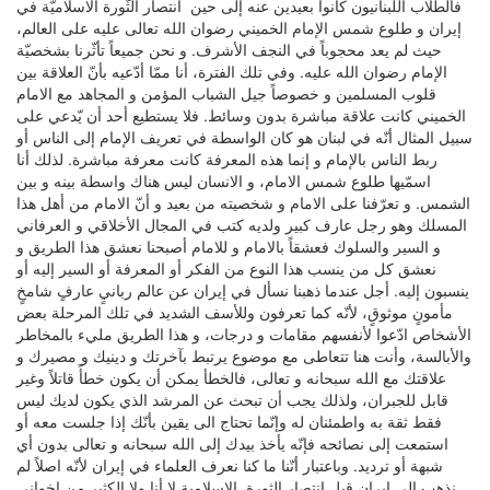
فالطلاب اللبنانيون كانوا بعيدين عنه إلى حين انتصار الثّورة الاسلاميّة في
إيران و طلوع شمس الإمام الخميني رضوان الله تعالى عليه على العالم،
حيث لم يعد محجوباً في النجف الأشرف. و نحن جميعاً تأثّرنا بشخصيّة
الإمام رضوان الله عليه. وفي تلك الفترة، أنا ممّا أدّعيه بأنّ العلاقة بين
قلوب المسلمين و خصوصاً جيل الشباب المؤمن و المجاهد مع الامام
الخميني كانت علاقة مباشرة بدون وسائط. فلا يستطيع أحد أن يّدعي على
سبيل المثال أنّه في لبنان هو كان الواسطة في تعريف الإمام إلى الناس أو
ربط الناس بالإمام و إنما هذه المعرفة كانت معرفة مباشرة. لذلك أنا
اسمّيها طلوع شمس الامام، و الانسان ليس هناك واسطة بينه و بين
الشمس. و تعرّفنا على الامام و شخصيته من بعيد و أنّ الامام من أهل هذا
المسلك وهو رجل عارف كبير ولديه كتب في المجال الأخلاقي و العرفاني
و السير والسلوك فعشقاً بالامام و للامام أصبحنا نعشق هذا الطريق و
نعشق كل من ينسب هذا النوع من الفكر أو المعرفة أو السير إليه أو
ينسبون إليه. أجل عندما ذهبنا نسأل في إيران عن عالم ربانيٍ عارفٍ شامخٍ
مأمونٍ موثوقٍ، لأنّه كما تعرفون وللأسف الشديد في تلك المرحلة بعض
الأشخاص ادّعوا لأنفسهم مقامات و درجات، و هذا الطريق مليء بالمخاطر
والأبالسة، وأنت هنا تتعاطى مع موضوع يرتبط بآخرتك و دينيك و مصيرك و
علاقتك مع الله سبحانه و تعالى، فالخطأ يمكن أن يكون خطأً قاتلاً وغير
قابل للجبران، ولذلك يجب أن تبحث عن المرشد الذي يكون لديك ليس
فقط ثقة به واطمئنان له وإنّما تحتاج الى يقين بأنّك إذا جلست معه أو
استمعت إلى نصائحه فإنّه يأخذ بيدك إلى الله سبحانه و تعالى بدون أي
شبهة أو ترديد. وباعتبار أنّنا ما كنا نعرف العلماء في إيران لأنّه اصلاً لم
نذهب الى ايران قبل انتصار الثورة الاسلامية لا أنا ولا الكثير من إخواني