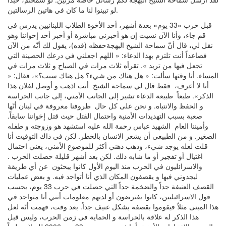
لو تبينوا لنا ما كان في هاتين الرسالتين.
قبل حرب «33 يوم» بعدة أشهر، أحد الأخوة الطلاب اللبنانيين يدرس في
قم جاء، وأنا الآن نسيت إن هو أخبرني مباشرة أو أخبر أحد إخواننا وهو
نقل لي، قال أنّ سماحة الشيخ البهجةحفظه (قده)، يقول لك أنّه من الآن
فصاعداً أنت تلتزم بهذا الدعاء: « اللهم اجعلني في درعك الحصينة التي
تجعل فيها من تريد ». تقرأه ثلاث مرات في الصباح و ثلاث مرات في
المساء. أنا وقتها سألت: « هل هناك من شيء؟ هل هناك سبب؟»، فقال: «
أنا لا أعرف، فقط قال لي سماحة الشيخ أنت اذهب و أوصل لفلان هذا
الذكر». طبعاً طبيعة الدعاء تشير إلى الجانب الأمني، إلى جانب الحراسة
و الحفظ والانتباه. و نحن على كل حال ظروفنا معروفة في لبنان أنّها
صعبة بسبب التهديدات الأمنية واحتمال القتل حيث قتل إخواننا سابقاً.
وأميننا العام الشهيد عباس رحمة الله عليه استشهد هو وزوجته و طفله
الصغير. و من الطبيعي أن يشعر الانسان بالخطر. لكن في ذاك التوقيت أنا
قلت لعله يوجد شيء، وذهب ذهني أكثر للموضوع الأمني، يعني احتمال
اغتيال أو تفجير أو ما شابه ذلك. لكن بعد أشهر قليلة حصلت الحرب .
والاسرائليون في الحرب منذ اليوم الأول كانوا يبحثون عن أي طريقة
ليجدوني فيها و يقصفون المكان الذي أنا أتواجد فيه. و بعض عمليات
القصف العنيفة جداً والضخمة جداً التي حصلت في حرب 33 يوم، بحسب
قول الاسرائيليين، كانوا يفترضون أو لديهم معلومات أنني أنا متواجد في
هذا المبنى مثلاً فيقوموا بقصفه بشكل عنيف جداً. بعد وقت، فهمت أنّه لعل
هذا الذكر له علاقة بالحراسة و الحماية في زمن الحرب، وليس قبل