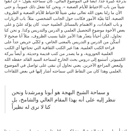
بدرجة كبيرة جداً. أيضاً في الموضوع المالي، كان سماحته يقول: « أن أبقوا
شيئاً من باب الاحتياط للأيام الصعبة ». ونحن كنا نفعل ذلك عموماً، و حتى
الآن ما زلنا بعون الله تعالى نبقي شيئاً للاحتياط للأيام الصعبة و الظروف
الصعبة. أمّا بقيّة الأمور فكانت حول الجانب الشخصي. مثلاً: باب الزيارات
و باب العبادات، و الاهتمام بالمسائل العلمية حيث كان يؤكد عليّ و على
بعض الأخوة موضوع التحصيل العلمي و الدرس والتدريس وكذا. و نحن كنا
نحاول، لكن أحياناً يتعذّر هذا الأمر علينا بسبب الظروف، مثلاً أنا صحيح لا
أتمكّن من الدرس و التدريس بالمعنى الخاص، و لكنّي حريص جداً على
قراءة الكتب العلمية. هذا غير الكتب الثقافية التي تحتاجها أي الكتب
العلمية الحوزوية، و ما يصدر من كتب قديمة وحديثة. و أيضاً ببركة
الكمبيوتر، أستمع إلى دروس بحث الخارج لسماحة السيد القائد حفظه الله
ولبعض المراجع الآخرين. يعني نحاول أن نبقى على تواصل في الموضوع
العلمي وهذا كان من النقاط التي سماحته أشار إليها في بعض اللقاءات.
و سماحة الشيخ البهجة هو أبونا ومرشدنا ونحن
ننظر إليه على أنه بهذا المقام العالي والشامخ، بل
كنا لا نرى له نظيراً
لقد أرسل سماحة الشيخ البهجة لكم رسائل خاصة مرتين. لو سمحتم، حبذا