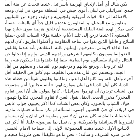
يكن هناك أي أمل لإلحاق الهزيمة باسرائيل. عندما تتحدث عن مئة ألف
جندي اسرائيلي في لبنان، أقوى جيش في المنطقة موجود في لبنان ومعه
بالاضافة الى ذلك قوات أمريكية وانجليزية و دولية، وجزء من اللبنانيين
يتعاونون مع المحتل، و المقاومون عددهم قليل جداً أي بالمئات. حسناً،
كيف يمكن لهذه الفئة القليلة المستضعفة أن تلحق هزيمة بقوى جبارة بهذا
المستوى؟! عندما نرجع إلى تلك الأيام، خلفية هؤلاء الشباب الذين حملوا
السلاح و قاتلوا الذين بقوا في ساحة المقاومة و أكملوا الطريق، كان لديهم
هذا الدافع الايماني. معرفتهم، إيمانهم بالله، اعتقادهم بأنه عندما يقاتلون
العدو إنما يقومون بتكليفهم الشرعي وواجبهم الديني. وإنهم إذا تخلوا عن
القتال والجهاد سيُسألون يوم القيامة، بينما إذا جاهدوا هذا سيكون فيه رضا
لله عز وجل، ويرفع شأنهم و درجتهم يوم القيامة، و يجعلهم من أهل
الجنة، ويبعدهم عن النار، هذه هي الخلفية. فهم كانوا في الحقيقة أهل
آخرة وأهل الله، وما كانوا أهل الدنيا، وماكانوا يطلبون شيئاً من حطام هذه
الدنيا، كان أهل الدنيا في لبنان يقولون لهم: « أنتم مجانين! أنتم مجموعة
من الشباب تريدون أن تهزموا اسرائيل!». كانوا يقولون هل أنّ العين تقاوم
المخرز؟ مخرز الحديد. العقل يقول العين لا تقاوم المخرز. فكانوا يتهمون
هؤلاء الشباب بالجنون. وكان بعض الشباب كما أذكر يجيبون جواب عابس
في كربلاء، أي حبّ الحسين أجنني. المسألة لم تكن مسألة حسابات مادية.
بالحسابات المادية، كان ينبغي أن لا تقوم مقاومة في لبنان و أن نستسلم
للشروط الاسرائيلية والامريكية، و أن نقبل بما يفرضونه علينا. أنا أذكر في
الأسابيع الأولى عندما ذهبت المجموعة الأولى إلى سماحة الامام الخميني
قدس سره الشريف و سألته: « نحن ما هو تكليفنا؟ نحن ظروفنا صعبة و