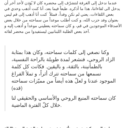
عندما ندخل إلى الغرفة لنتشرّف إلى محضره كان لا يٌؤذن لأحد آخر أن
يدخل الى لقاءاتنا، هذا ما أذكره. طبعاً فيما بعد، أنا كنت أذهب وحدي في
بعض اللقاءات، يعني لم نكن وفداً، فمثلاً كنت أنا أذهب إلى قم ليس
بعنوان وفد حزب الله، و كنت أطلب موعداً من سماحته من خلال بعض
الأصدقاء الموجودين في قم، و كان سماحته يعطيني موعداً و أذهب إليه و
آخذ بعض الطلبة اللبنانيين ليستفيدوا من محضر لقائه.
وكنا نصغي إلى كلمات سماحته، وكان هذا بمثابة
الزاد الروحي، فنشعر لمدة طويلة بالراحة النفسية،
بالطمأنينة، بالثقة، و باليقين. فكانت كل كلمة
نسمعها من سماحته تترك أثراً، و تملأ الفراغ
الموجود عندنا و لعلّ هذه أيضاً من مميّزات سماحته
(قده)
كان سماحته المنبع الروحي والأساسي والحقيقي لنا
خلال كلّ الفترة الماضية.