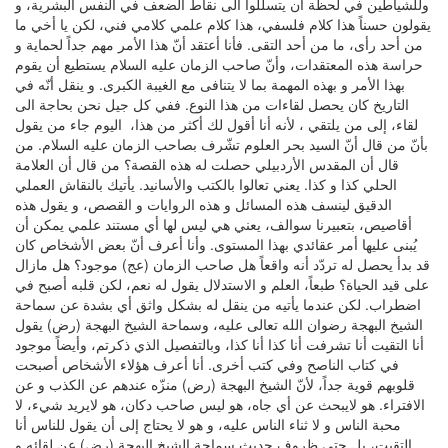
وللشياطين في لحظة أن يتسللوا الى نقاط الضعف في النفس البشرية، و
يقولون حسناً هذا كلام فلسفي، هذا كلام علمي كلامي فني، لكن يا أخي ما
من أحد رأى، ما من أحد التقى. فأنا أعتقد أنّ هذا الأمر مهم جداً لحماية و
حراسة هذه المعتقدات، وأنّ صاحب الزمان عليه السلام يستطيع أن يقوم
بهذا الأمر و بهذه المهمة بما لا يتنافى مع الغيبة الكبرى. و ينقل أنّه في
التاريخ كان يحصل لقاءات من هذا النوع. ففي كل جيل نحن بحاجة الى
لقاء، إلى من يلتقي ، لأنه أنا أقول لك أكثر من هذا، اليوم جاء من يقول
بأنّ من قال أنّ السيد بحر العلوم تشّرف بصاحب الزمان عليه السلام. من
قال أن المقدس الأردبيلي حصلت له هذه القصة؟ من قال أن العلامة
الحلي كذا و كذا. يعني تعالوا بالكتب والأسانيد. يأتيك بالنقاش العملي
الدقيق لينسف هذه المسائل و هذه الروايات و القصص، و يقول هذه
أقاصيص، بتعبيرنا سوالف، يعني هي ليس لها أي مستند علمي يمكن أن
يُبنى عليها أمر عقائدي بهذا المستوى. وأنا أعرف أنّ بعض الأشخاص كان
قد بدأ يحصل له تردّد أنه واقعاً هل صاحب الزمان (عج) موجود؟ هل مازال
على قيد الحياة؟ طبعاً، العلم و الاستدلال يقول له نعم، لكن قلبه أصبح في
اضطراب. لكن عندما يأتيه من ينقل له بشكل واثق أي بشدة عن سماحة
الشيخ البهجة رضوان الله تعالى عليه، وسماحة الشيخ البهجة (رض) يقول
أنا التقيت أنا تشرفت أنا كذا أنا كذا، وبالتفصيل الذي ذكرتم، وأيضاً موجود
في كتاب الناصح وفي كتب أخرى. أنا أعرف هؤلاء الأشخاص أصبحت
قلوبهم قوية جداً، لأنّ الشيخ البهجة (رض) منزّه عندهم عن الكذب و عن
الافتراء. هو لايبحث عن أي جاه، هو ليس صاحب دكان، هو لايريد شيء، لا
محبة الناس و لا ثناء الناس عليه، و هو لا يحتاج إلى أن يقول للناس أنا
التقيت، بل حتى ظروف حديث سماحة الشيخ البهجة (رض) عن لقائه و