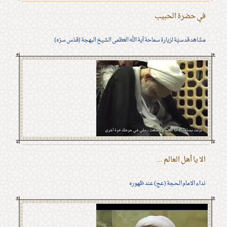
في حضرة الحبيب
مشاهد قدسيّة لزيارة سماحة آية الله العظمى الشيخ البهجة (قدّس سرّه)
الا يا أهل العالم ...
نداء الامام الحجة (عج) عند ظهوره