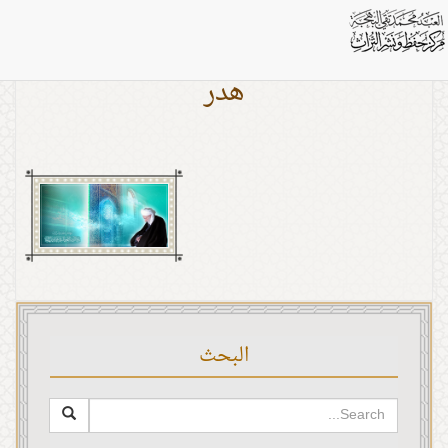
هدر
البحث