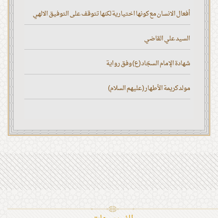
أفعال الانسان مع كونها اختيارية لكنها تتوقف على التوفيق الالهي
السيد علي القاضي
شهادة الإمام السجّاد (ع) وفق رواية
مولد كريمة الأطهار (عليهم السلام)