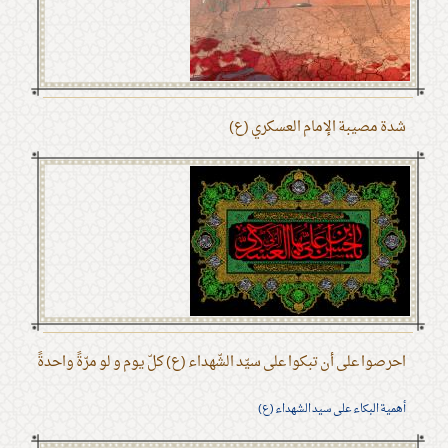
شدة مصيبة الإمام العسكري (ع)
احرصوا على أن تبكوا على سيّد الشّهداء (ع) كلّ يوم و لو مرّةً واحدةً
أهمية البكاء على سيد الشهداء (ع)