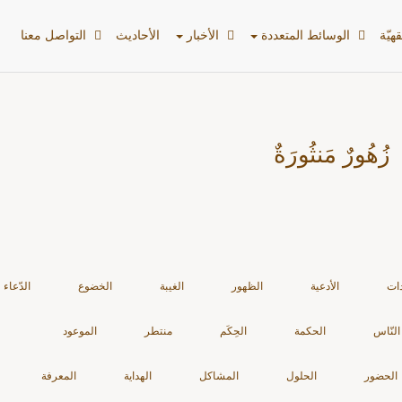
هیّة
الوسائط المتعددة
الأخبار
الأحادیث
التواصل معنا
زُهُورٌ مَنثُورَةٌ
دات
الأدعية
الظهور
الغيبة
الخضوع
الدّعاء
النّاس
الحكمة
الحِكَم
منتطر
الموعود
الحضور
الحلول
المشاكل
الهداية
المعرفة