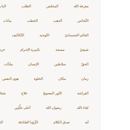
معرفة الله
المخلص
الطلب
الباب
النّحاس
الذهب
الخطب
بيانات
العالم الجسمانيّ
التّوحيد
التّكاليف
شيعيّ
مسجد
تكبيرة الإحرام
حرم 
الحقّ
سلاطين
الإنسان
ملذّات
زمان
مكان
الخلوة
هوى النفس
الفراشة
النّور المعنويّ
علاج
شقاو
لقاء الله
رضوان الله
أعلى علِّيّين
آية
صدق الكلام
الرُّؤيا الصّادقة
الر