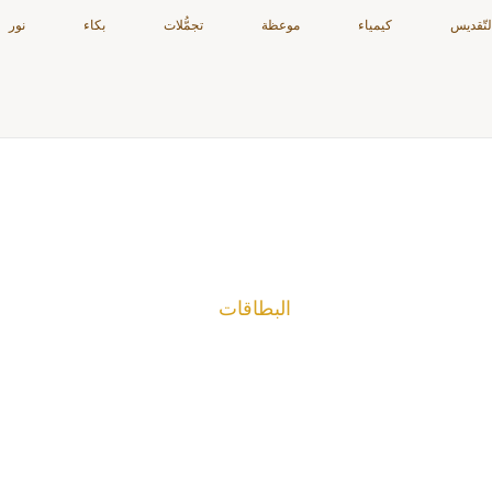
لتّقديس
كيمياء
موعظة
تجمُّلات
بكاء
نور
البطاقات