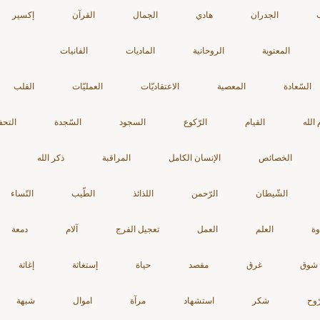
الجدران
هادي
الجمال
القرآن
إكسير
المعنوية
الروحانية
الماديات
الفانيات
السّعادة
المعصية
الاعتقاديّات
العمليّات
القلب
الله
القيام
الرّكوع
السجود
السّجدة
التحف
الخصائص
الإنسان الكامل
المراقبة
ذكر الله
الشّيطان
الرّحمن
اللذائذ
الطّيب
النّساء
ة
العلم
العمل
تعجيل الفرج
آلام
دمعة
شوق
غرق
مقصد
حياة
إستغاثة
إغاثة
ّوح
شكر
استشهاد
مرآة
اموال
شبهة