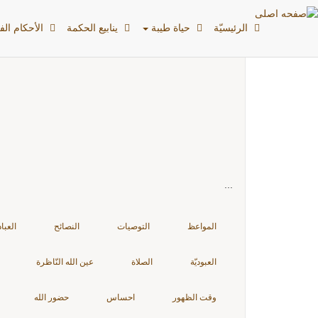
بطاقات: التّوحيد
الرئیسیّة
حياة طيبة
ينابيع الحكمة
الأحکام الفق
...
المواعظ
التوصيات
النصائح
العبا
العبوديّة
الصلاة
عين الله النّاظرة
وقت الظهور
احساس
حضور الله