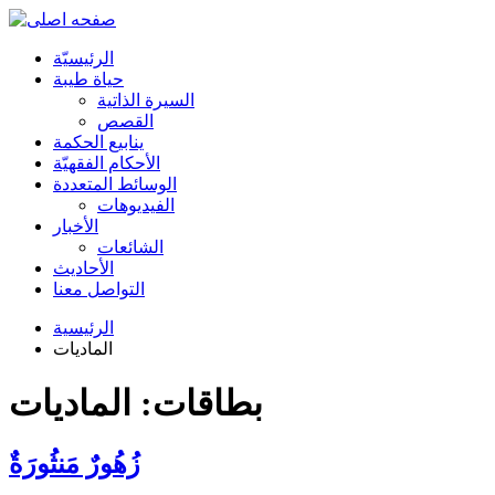
الرئیسیّة
حياة طيبة
السيرة الذاتية
القصص
ينابيع الحكمة
الأحکام الفقهیّة
الوسائط المتعددة
الفیدیوهات
الأخبار
الشائعات
الأحادیث
التواصل معنا
الرئيسية
الماديات
بطاقات: الماديات
زُهُورٌ مَنثُورَةٌ