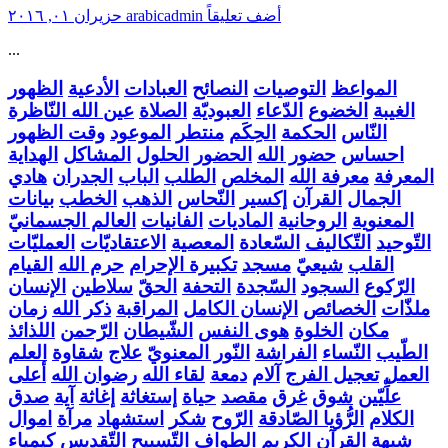
أضف تعليقاً
arabicadmin
حزيران ٠١, ٢٠١٦
...
المواعظ
التوصيات
النصائح
العبادات
الأدعية
الظهور
الغيبة
الخضوع
الدّعاء
العبوديّة
الصلاة
عين الله النّاظرة
النّاس
الحكمة
الحِكَم
منتطر
الموعود
وقت الظهور
احساس
حضور الله
الحضور
الحلول
المشاكل
الهداية
المعرفة
معرفة الله
المخلص
الطلب
الباب
الجدران
هادي
الجمال
القرآن
إكسير
النّحاس
الذهب
الخطب
بيانات
المعنوية
الروحانية
الماديات
الفانيات
العالم الجسمانيّ
التّوحيد
التّكاليف
السّعادة
المعصية
الاعتقاديّات
العمليّات
القلب
شيعيّ
مسجد
تكبيرة الإحرام
حرم الله
القيام
الرّكوع
السجود
السّجدة
التحفة
الحقّ
سلاطين
الإنسان
ملذّات
الخصائص
الإنسان الكامل
المراقبة
ذكر الله
زمان
مكان
الخلوة
هوى النفس
الشّيطان
الرّحمن
اللذائذ
الطّيب
النّساء
الفراشة
النّور المعنويّ
علاج
شقاوة
العلم
العمل
تعجيل الفرج
آلام
دمعة
لقاء الله
رضوان الله
أعلى
علِّيّين
شوق
غرق
مقصد
حياة
إستغاثة
إغاثة
آية
صدق
الكلام
الرُّؤيا الصّادقة
الرّوح
شكر
استشهاد
مرآة
اموال
شبهة
القرآن الكريم
الطواف
التّسبيح
التّقديس
كيمياء