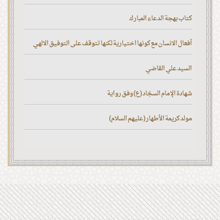
كتاب بهجة الدعاء المبارك
أفعال الانسان مع كونها اختيارية لكنها تتوقف على التوفيق الالهي
السيد علي القاضي
شهادة الإمام السجّاد (ع) وفق رواية
مولد كريمة الأطهار (عليهم السلام)