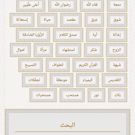
دمعة
لقاء الله
رضوان الله
أعلى علِّيّين
شوق
غرق
مقصد
حياة
إستغاثة
إغاثة
آية
صدق الكلام
الرُّؤيا الصّادقة
الرّوح
شكر
استشهاد
مرآة
اموال
شبهة
القرآن الكريم
الطواف
التّسبيح
التّقديس
كيمياء
موعظة
تجمُّلات
بكاء
نور
مستحب
مستحبات
البحث