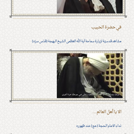
في حضرة الحبيب
مشاهد قدسيّة لزيارة سماحة آية الله العظمى الشيخ البهجة (قدّس سرّه)
الا يا أهل العالم ...
نداء الامام الحجة (عج) عند ظهوره