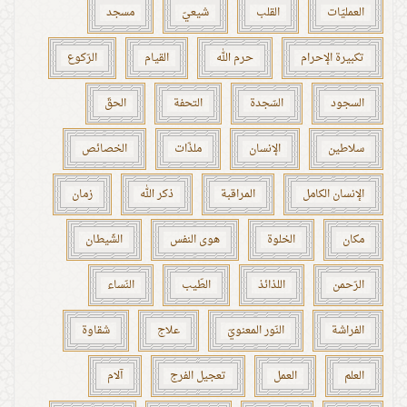
العمليّات
القلب
شيعيّ
مسجد
تكبيرة الإحرام
حرم الله
القيام
الرّكوع
السجود
السّجدة
التحفة
الحقّ
سلاطين
الإنسان
ملذّات
الخصائص
الإنسان الكامل
المراقبة
ذكر الله
زمان
مكان
الخلوة
هوى النفس
الشّيطان
الرّحمن
اللذائذ
الطّيب
النّساء
الفراشة
النّور المعنويّ
علاج
شقاوة
العلم
العمل
تعجيل الفرج
آلام