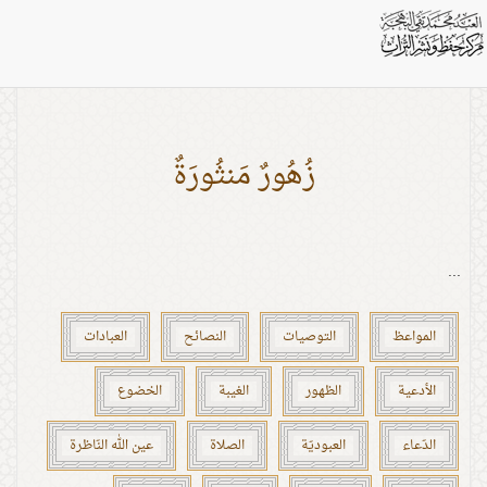
بطاقات: اموال
زُهُورٌ مَنثُورَةٌ
...
المواعظ
التوصيات
النصائح
العبادات
الأدعية
الظهور
الغيبة
الخضوع
الدّعاء
العبوديّة
الصلاة
عين الله النّاظرة