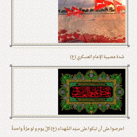
شدة مصيبة الإمام العسكري (ع)
احرصوا على أن تبكوا على سيّد الشّهداء (ع) كلّ يوم و لو مرّةً واحدةً