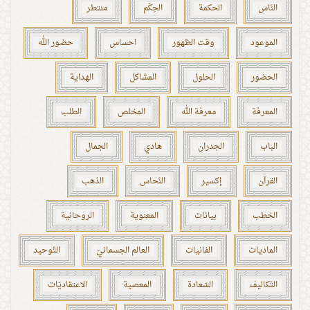
النّاس
الحكمة
الحِكَم
منتطر
الموعود
وقت الظهور
احساس
حضور الله
الحضور
الحلول
المشاكل
الهداية
المعرفة
معرفة الله
المخلص
الطلب
الباب
الجدران
هادي
الجمال
القرآن
إكسير
النّحاس
الذهب
الخطب
بيانات
المعنوية
الروحانية
الماديات
الفانيات
العالم الجسمانيّ
التّوحيد
التّكاليف
السّعادة
المعصية
الاعتقاديّات