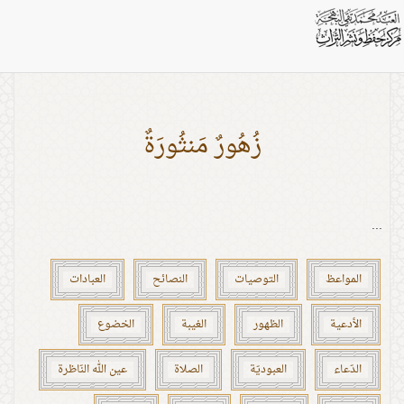
بطاقات: المعصية
زُهُورٌ مَنثُورَةٌ
...
المواعظ
التوصيات
النصائح
العبادات
الأدعية
الظهور
الغيبة
الخضوع
الدّعاء
العبوديّة
الصلاة
عين الله النّاظرة