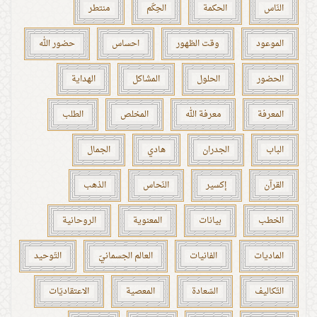
النّاس
الحكمة
الحِكَم
منتطر
الموعود
وقت الظهور
احساس
حضور الله
الحضور
الحلول
المشاكل
الهداية
المعرفة
معرفة الله
المخلص
الطلب
الباب
الجدران
هادي
الجمال
القرآن
إكسير
النّحاس
الذهب
الخطب
بيانات
المعنوية
الروحانية
الماديات
الفانيات
العالم الجسمانيّ
التّوحيد
التّكاليف
السّعادة
المعصية
الاعتقاديّات