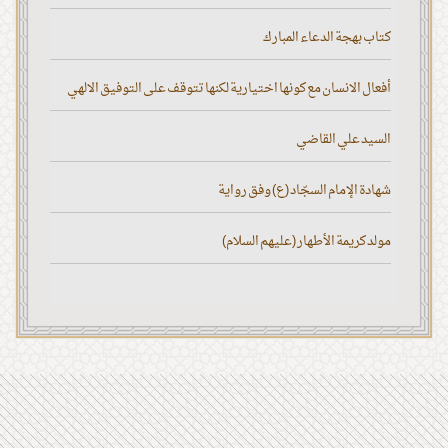
كتاب بهجة الدعاء المبارك
أفعال الانسان مع كونها اختيارية لكنها تتوقف على التوفيق الالهي
السيد علي القاضي
شهادة الإمام السجّاد (ع) وفق رواية
مولد كريمة الأطهار (عليهم السلام)