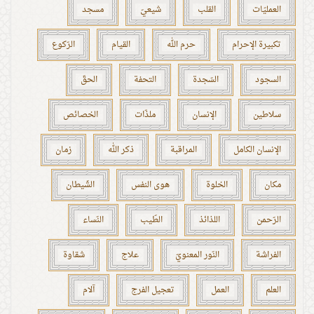
العمليّات
القلب
شيعيّ
مسجد
تكبيرة الإحرام
حرم الله
القيام
الرّكوع
السجود
السّجدة
التحفة
الحقّ
سلاطين
الإنسان
ملذّات
الخصائص
الإنسان الكامل
المراقبة
ذكر الله
زمان
مكان
الخلوة
هوى النفس
الشّيطان
الرّحمن
اللذائذ
الطّيب
النّساء
الفراشة
النّور المعنويّ
علاج
شقاوة
العلم
العمل
تعجيل الفرج
آلام