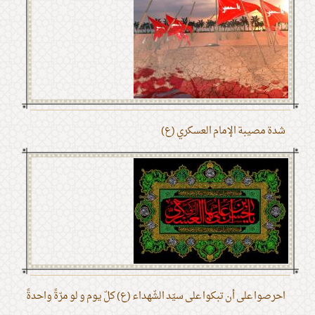
شدة مصيبة الإمام العسكري (ع)
احرصوا على أن تبكوا على سيّد الشّهداء (ع) كلّ يوم و لو مرّةً واحدةً