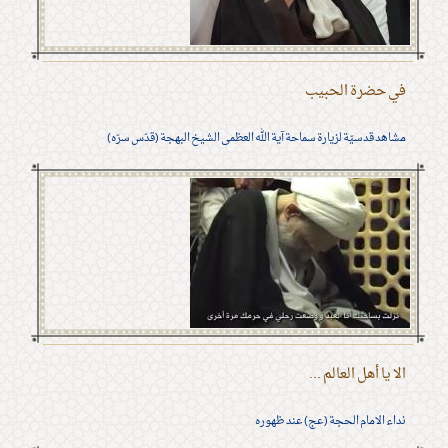
في حضرة الحبيب
مشاهد قدسيّة لزيارة سماحة آية الله العظمى الشيخ البهجة (قدّس سرّه)
الا يا أهل العالم ...
نداء الامام الحجة (عج) عند ظهوره