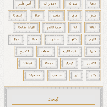
دمعة
لقاء الله
رضوان الله
أعلى علِّيّين
شوق
غرق
مقصد
حياة
إستغاثة
إغاثة
آية
صدق الكلام
الرُّؤيا الصّادقة
الرّوح
شكر
استشهاد
مرآة
اموال
شبهة
القرآن الكريم
الطواف
التّسبيح
التّقديس
كيمياء
موعظة
تجمُّلات
بكاء
نور
مستحب
مستحبات
البحث