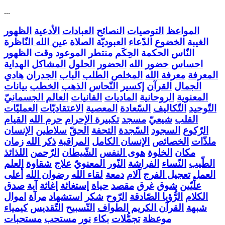
...
المواعظ
التوصيات
النصائح
العبادات
الأدعية
الظهور
الغيبة
الخضوع
الدّعاء
العبوديّة
الصلاة
عين الله النّاظرة
النّاس
الحكمة
الحِكَم
منتطر
الموعود
وقت الظهور
احساس
حضور الله
الحضور
الحلول
المشاكل
الهداية
المعرفة
معرفة الله
المخلص
الطلب
الباب
الجدران
هادي
الجمال
القرآن
إكسير
النّحاس
الذهب
الخطب
بيانات
المعنوية
الروحانية
الماديات
الفانيات
العالم الجسمانيّ
التّوحيد
التّكاليف
السّعادة
المعصية
الاعتقاديّات
العمليّات
القلب
شيعيّ
مسجد
تكبيرة الإحرام
حرم الله
القيام
الرّكوع
السجود
السّجدة
التحفة
الحقّ
سلاطين
الإنسان
ملذّات
الخصائص
الإنسان الكامل
المراقبة
ذكر الله
زمان
مكان
الخلوة
هوى النفس
الشّيطان
الرّحمن
اللذائذ
الطّيب
النّساء
الفراشة
النّور المعنويّ
علاج
شقاوة
العلم
العمل
تعجيل الفرج
آلام
دمعة
لقاء الله
رضوان الله
أعلى
علِّيّين
شوق
غرق
مقصد
حياة
إستغاثة
إغاثة
آية
صدق
الكلام
الرُّؤيا الصّادقة
الرّوح
شكر
استشهاد
مرآة
اموال
شبهة
القرآن الكريم
الطواف
التّسبيح
التّقديس
كيمياء
موعظة
تجمُّلات
بكاء
نور
مستحب
مستحبات