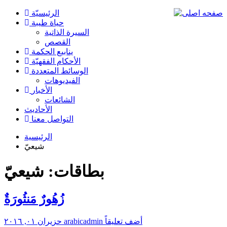
الرئیسیّة
حياة طيبة
السيرة الذاتية
القصص
ينابيع الحكمة
الأحکام الفقهیّة
الوسائط المتعددة
الفیدیوهات
الأخبار
الشائعات
الأحادیث
التواصل معنا
الرئيسية
شيعيّ
بطاقات: شيعيّ
زُهُورٌ مَنثُورَةٌ
أضف تعليقاً
arabicadmin
حزيران ٠١, ٢٠١٦