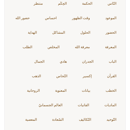
النّاس
الحكمة
الحِكَم
منتطر
الموعود
وقت الظهور
احساس
حضور الله
الحضور
الحلول
المشاكل
الهداية
المعرفة
معرفة الله
المخلص
الطلب
الباب
الجدران
هادي
الجمال
القرآن
إكسير
النّحاس
الذهب
الخطب
بيانات
المعنوية
الروحانية
الماديات
الفانيات
العالم الجسمانيّ
التّوحيد
التّكاليف
السّعادة
المعصية