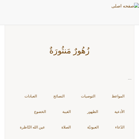
بطاقات: الطلب
زُهُورٌ مَنثُورَةٌ
...
المواعظ
التوصيات
النصائح
العبادات
الأدعية
الظهور
الغيبة
الخضوع
الدّعاء
العبوديّة
الصلاة
عين الله النّاظرة