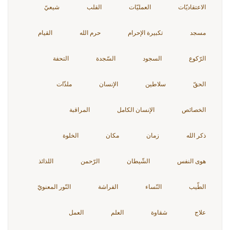
الاعتقاديّات
العمليّات
القلب
شيعيّ
مسجد
تكبيرة الإحرام
حرم الله
القيام
الرّكوع
السجود
السّجدة
التحفة
الحقّ
سلاطين
الإنسان
ملذّات
الخصائص
الإنسان الكامل
المراقبة
ذكر الله
زمان
مكان
الخلوة
هوى النفس
الشّيطان
الرّحمن
اللذائذ
الطّيب
النّساء
الفراشة
النّور المعنويّ
علاج
شقاوة
العلم
العمل