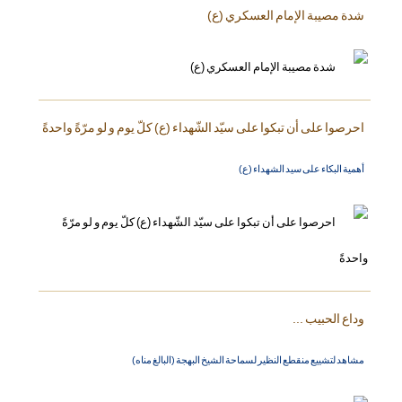
شدة مصيبة الإمام العسكري (ع)
احرصوا على أن تبكوا على سيّد الشّهداء (ع) كلّ يوم و لو مرّةً واحدةً
أهمية البكاء على سيد الشهداء (ع)
وداع الحبيب ...
مشاهد لتشييع منقطع النظير لسماحة الشيخ البهجة (البالغ مناه)