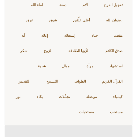
تعجيل الفرج
آلام
دمعة
لقاء الله
رضوان الله
أعلى علِّيّين
شوق
غرق
مقصد
حياة
إستغاثة
إغاثة
آية
صدق الكلام
الرُّؤيا الصّادقة
الرّوح
شكر
استشهاد
مرآة
اموال
شبهة
القرآن الكريم
الطواف
التّسبيح
التّقديس
كيمياء
موعظة
تجمُّلات
بكاء
نور
مستحب
مستحبات