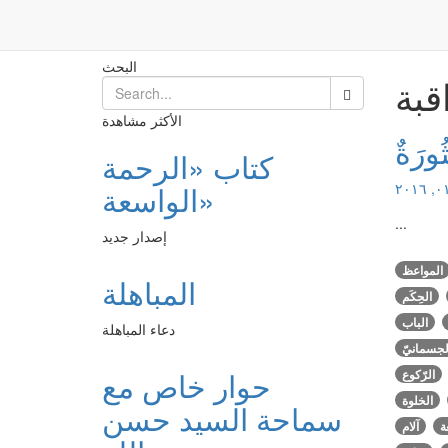
المراقبة
الرئيسية
البحث
قبة
الأكثر مشاهدة
ُورَةٌ
كتاب «الرحمة
الواسعة»
...
إصدار جديد
المواعظ
المباهلة
الحِكَم
الباب
دعاء المباهلة
الجسمانيّ
حوار خاص مع
الرّكوع
الخلوة
سماحة السيد حسن
ة
آلام