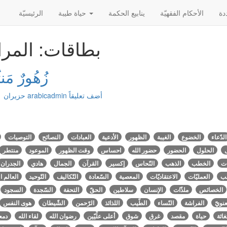
الأحکام الفقهیّة
ينابيع الحكمة
حياة طيبة
الرئیسیّة
بطاقات: المرا
زُهُورٌ مَنث
أضف تعليقاً
arabicadmin
حزيران ٠١, ٢٠١٦
الدّعاء
الخضوع
الغيبة
الظهور
الأدعية
العبادات
النصائح
التوصيات
الحلول
الحضور
حضور الله
احساس
وقت الظهور
الموعود
منتطر
ات
الخطب
الذهب
النّحاس
إكسير
القرآن
الجمال
هادي
الجدران
لب
العمليّات
الاعتقاديّات
المعصية
السّعادة
التّكاليف
التّوحيد
العالم 
الخصائص
ملذّات
الإنسان
سلاطين
الحقّ
التحفة
السّجدة
السجود
عنويّ
الفراشة
النّساء
الطّيب
اللذائذ
الرّحمن
الشّيطان
هوى النفس
اثة
حياة
مقصد
غرق
شوق
أعلى علِّيّين
رضوان الله
لقاء الله
دمع