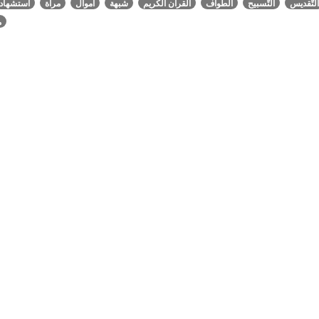
التّقديس
التّسبيح
الطواف
القرآن الكريم
شبهة
اموال
مرآة
استشهاد
م