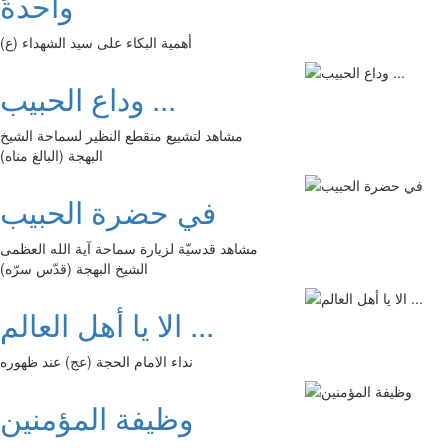
واحدةً
أهمية البكاء على سيد الشهداء (ع)
وداع الحبيب ...
مشاهد لتشييع منقطع النظير لسماحة الشيخ
البهجة (البالغ مناه)
في حضرة الحبيب
مشاهد قدسيّة لزيارة سماحة آية الله العظمى
الشيخ البهجة (قدّس سرّه)
الا يا أهل العالم ...
نداء الامام الحجة (عج) عند ظهوره
وظيفة المؤمنين