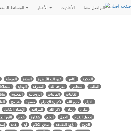
التواصل معنا
الأحادیث
الأخبار
الوسائط المتعددة
الحكمة
النّاس
عين الله النّاظرة
الصلاة
العبوديّة
الطلب
المخلص
معرفة الله
المعرفة
الهداية
المشاكل
الفانيات
الماديات
الروحانية
المعنوية
بيان
القيام
حرم الله
تكبيرة الإحرام
مسجد
شيعيّ
الق
مكان
زمان
ذكر الله
المراقبة
الإنسان الكامل
تعجيل الفرج
العمل
العلم
شقاوة
علاج
النّور الم
الرّوح
الرُّؤيا الصّادقة
صدق الكلام
آية
إغاثة
إستغ