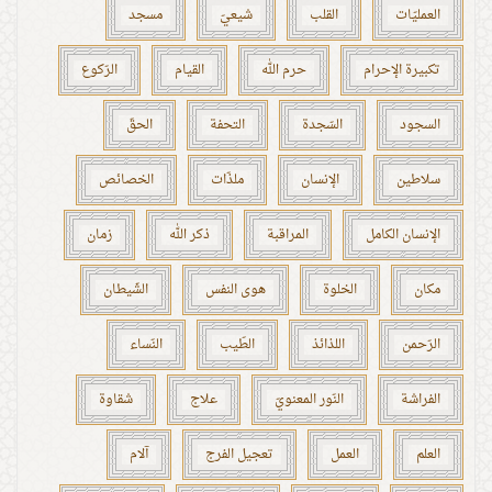
العمليّات
القلب
شيعيّ
مسجد
تكبيرة الإحرام
حرم الله
القيام
الرّكوع
السجود
السّجدة
التحفة
الحقّ
سلاطين
الإنسان
ملذّات
الخصائص
الإنسان الكامل
المراقبة
ذكر الله
زمان
مكان
الخلوة
هوى النفس
الشّيطان
الرّحمن
اللذائذ
الطّيب
النّساء
الفراشة
النّور المعنويّ
علاج
شقاوة
العلم
العمل
تعجيل الفرج
آلام