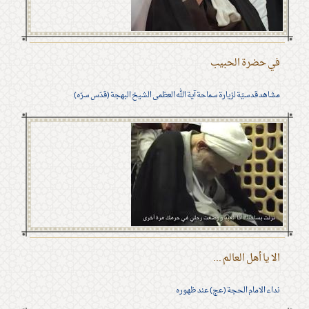
في حضرة الحبيب
مشاهد قدسيّة لزيارة سماحة آية الله العظمى الشيخ البهجة (قدّس سرّه)
الا يا أهل العالم ...
نداء الامام الحجة (عج) عند ظهوره