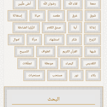
دمعة
لقاء الله
رضوان الله
أعلى علِّيّين
شوق
غرق
مقصد
حياة
إستغاثة
إغاثة
آية
صدق الكلام
الرُّؤيا الصّادقة
الرّوح
شكر
استشهاد
مرآة
اموال
شبهة
القرآن الكريم
الطواف
التّسبيح
التّقديس
كيمياء
موعظة
تجمُّلات
بكاء
نور
مستحب
مستحبات
البحث