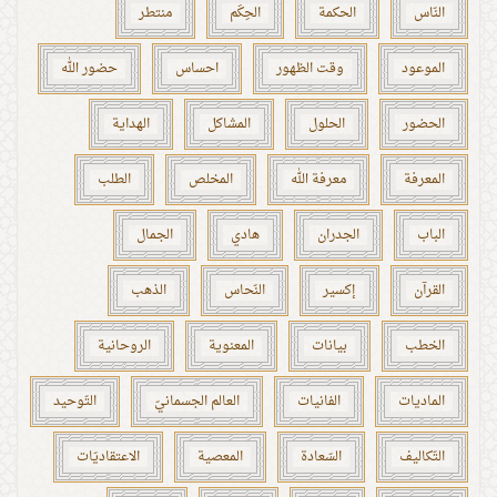
النّاس
الحكمة
الحِكَم
منتطر
الموعود
وقت الظهور
احساس
حضور الله
الحضور
الحلول
المشاكل
الهداية
المعرفة
معرفة الله
المخلص
الطلب
الباب
الجدران
هادي
الجمال
القرآن
إكسير
النّحاس
الذهب
الخطب
بيانات
المعنوية
الروحانية
الماديات
الفانيات
العالم الجسمانيّ
التّوحيد
التّكاليف
السّعادة
المعصية
الاعتقاديّات