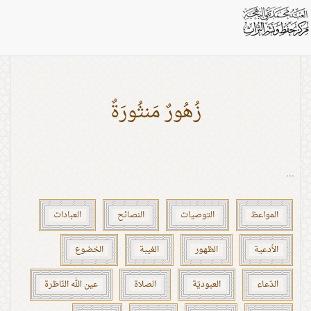
بطاقات: مقصد
زُهُورٌ مَنثُورَةٌ
...
المواعظ
التوصيات
النصائح
العبادات
الأدعية
الظهور
الغيبة
الخضوع
الدّعاء
العبوديّة
الصلاة
عين الله النّاظرة