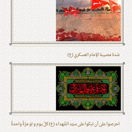
شدة مصيبة الإمام العسكري (ع)
احرصوا على أن تبكوا على سيّد الشّهداء (ع) كلّ يوم و لو مرّةً واحدةً