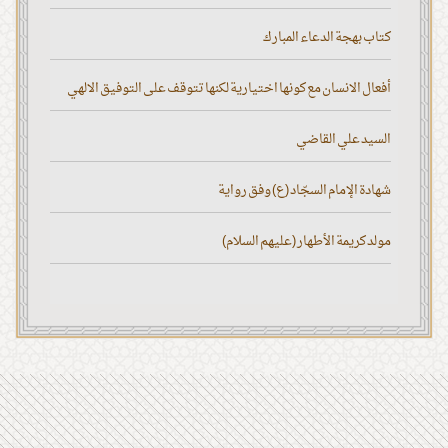
كتاب بهجة الدعاء المبارك
أفعال الانسان مع كونها اختيارية لكنها تتوقف على التوفيق الالهي
السيد علي القاضي
شهادة الإمام السجّاد (ع) وفق رواية
مولد كريمة الأطهار (عليهم السلام)