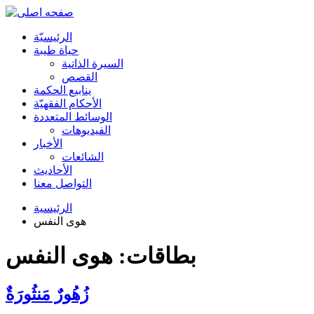
الرئیسیّة
حياة طيبة
السيرة الذاتية
القصص
ينابيع الحكمة
الأحکام الفقهیّة
الوسائط المتعددة
الفیدیوهات
الأخبار
الشائعات
الأحادیث
التواصل معنا
الرئيسية
هوى النفس
بطاقات: هوى النفس
زُهُورٌ مَنثُورَةٌ