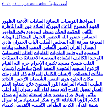
أضف تعليقاً
arabicadmin
حزيران ٠١, ٢٠١٦
...
المواعظ
التوصيات
النصائح
العبادات
الأدعية
الظهور
الغيبة
الخضوع
الدّعاء
العبوديّة
الصلاة
عين الله النّاظرة
النّاس
الحكمة
الحِكَم
منتطر
الموعود
وقت الظهور
احساس
حضور الله
الحضور
الحلول
المشاكل
الهداية
المعرفة
معرفة الله
المخلص
الطلب
الباب
الجدران
هادي
الجمال
القرآن
إكسير
النّحاس
الذهب
الخطب
بيانات
المعنوية
الروحانية
الماديات
الفانيات
العالم الجسمانيّ
التّوحيد
التّكاليف
السّعادة
المعصية
الاعتقاديّات
العمليّات
القلب
شيعيّ
مسجد
تكبيرة الإحرام
حرم الله
القيام
الرّكوع
السجود
السّجدة
التحفة
الحقّ
سلاطين
الإنسان
ملذّات
الخصائص
الإنسان الكامل
المراقبة
ذكر الله
زمان
مكان
الخلوة
هوى النفس
الشّيطان
الرّحمن
اللذائذ
الطّيب
النّساء
الفراشة
النّور المعنويّ
علاج
شقاوة
العلم
العمل
تعجيل الفرج
آلام
دمعة
لقاء الله
رضوان الله
أعلى
علِّيّين
شوق
غرق
مقصد
حياة
إستغاثة
إغاثة
آية
صدق
الكلام
الرُّؤيا الصّادقة
الرّوح
شكر
استشهاد
مرآة
اموال
شبهة
القرآن الكريم
الطواف
التّسبيح
التّقديس
كيمياء