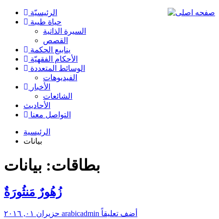
الرئیسیّة
حياة طيبة
السيرة الذاتية
القصص
ينابيع الحكمة
الأحکام الفقهیّة
الوسائط المتعددة
الفیدیوهات
الأخبار
الشائعات
الأحادیث
التواصل معنا
الرئيسية
بيانات
بطاقات: بيانات
زُهُورٌ مَنثُورَةٌ
أضف تعليقاً
arabicadmin
حزيران ٠١, ٢٠١٦