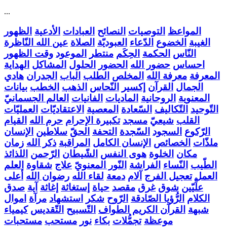
...
المواعظ
التوصيات
النصائح
العبادات
الأدعية
الظهور
الغيبة
الخضوع
الدّعاء
العبوديّة
الصلاة
عين الله النّاظرة
النّاس
الحكمة
الحِكَم
منتطر
الموعود
وقت الظهور
احساس
حضور الله
الحضور
الحلول
المشاكل
الهداية
المعرفة
معرفة الله
المخلص
الطلب
الباب
الجدران
هادي
الجمال
القرآن
إكسير
النّحاس
الذهب
الخطب
بيانات
المعنوية
الروحانية
الماديات
الفانيات
العالم الجسمانيّ
التّوحيد
التّكاليف
السّعادة
المعصية
الاعتقاديّات
العمليّات
القلب
شيعيّ
مسجد
تكبيرة الإحرام
حرم الله
القيام
الرّكوع
السجود
السّجدة
التحفة
الحقّ
سلاطين
الإنسان
ملذّات
الخصائص
الإنسان الكامل
المراقبة
ذكر الله
زمان
مكان
الخلوة
هوى النفس
الشّيطان
الرّحمن
اللذائذ
الطّيب
النّساء
الفراشة
النّور المعنويّ
علاج
شقاوة
العلم
العمل
تعجيل الفرج
آلام
دمعة
لقاء الله
رضوان الله
أعلى
علِّيّين
شوق
غرق
مقصد
حياة
إستغاثة
إغاثة
آية
صدق
الكلام
الرُّؤيا الصّادقة
الرّوح
شكر
استشهاد
مرآة
اموال
شبهة
القرآن الكريم
الطواف
التّسبيح
التّقديس
كيمياء
موعظة
تجمُّلات
بكاء
نور
مستحب
مستحبات