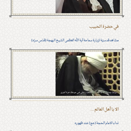
في حضرة الحبيب
مشاهد قدسيّة لزيارة سماحة آية الله العظمى الشيخ البهجة (قدّس سرّه)
الا يا أهل العالم ...
نداء الامام الحجة (عج) عند ظهوره