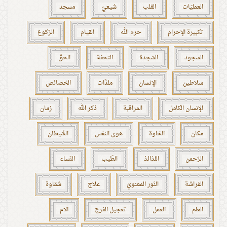
العمليّات
القلب
شيعيّ
مسجد
تكبيرة الإحرام
حرم الله
القيام
الرّكوع
السجود
السّجدة
التحفة
الحقّ
سلاطين
الإنسان
ملذّات
الخصائص
الإنسان الكامل
المراقبة
ذكر الله
زمان
مكان
الخلوة
هوى النفس
الشّيطان
الرّحمن
اللذائذ
الطّيب
النّساء
الفراشة
النّور المعنويّ
علاج
شقاوة
العلم
العمل
تعجيل الفرج
آلام