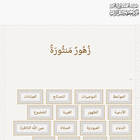
بطاقات: دمعة
زُهُورٌ مَنثُورَةٌ
...
المواعظ
التوصيات
النصائح
العبادات
الأدعية
الظهور
الغيبة
الخضوع
الدّعاء
العبوديّة
الصلاة
عين الله النّاظرة