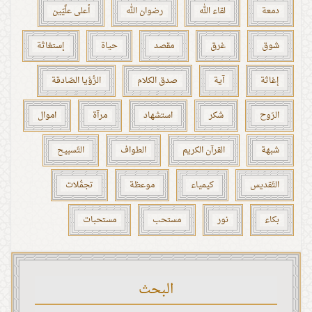
دمعة
لقاء الله
رضوان الله
أعلى علِّيّين
شوق
غرق
مقصد
حياة
إستغاثة
إغاثة
آية
صدق الكلام
الرُّؤيا الصّادقة
الرّوح
شكر
استشهاد
مرآة
اموال
شبهة
القرآن الكريم
الطواف
التّسبيح
التّقديس
كيمياء
موعظة
تجمُّلات
بكاء
نور
مستحب
مستحبات
البحث