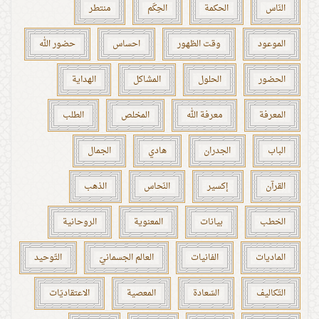
النّاس
الحكمة
الحِكَم
منتطر
الموعود
وقت الظهور
احساس
حضور الله
الحضور
الحلول
المشاكل
الهداية
المعرفة
معرفة الله
المخلص
الطلب
الباب
الجدران
هادي
الجمال
القرآن
إكسير
النّحاس
الذهب
الخطب
بيانات
المعنوية
الروحانية
الماديات
الفانيات
العالم الجسمانيّ
التّوحيد
التّكاليف
السّعادة
المعصية
الاعتقاديّات