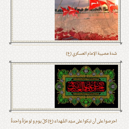
شدة مصيبة الإمام العسكري (ع)
احرصوا على أن تبكوا على سيّد الشّهداء (ع) كلّ يوم و لو مرّةً واحدةً