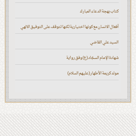
كتاب بهجة الدعاء المبارك
أفعال الانسان مع كونها اختيارية لكنها تتوقف على التوفيق الالهي
السيد علي القاضي
شهادة الإمام السجّاد (ع) وفق رواية
مولد كريمة الأطهار (عليهم السلام)