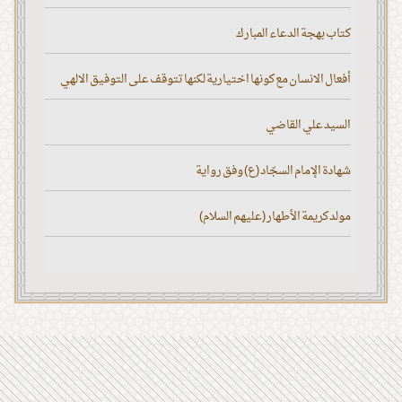
كتاب بهجة الدعاء المبارك
أفعال الانسان مع كونها اختيارية لكنها تتوقف على التوفيق الالهي
السيد علي القاضي
شهادة الإمام السجّاد (ع) وفق رواية
مولد كريمة الأطهار (عليهم السلام)