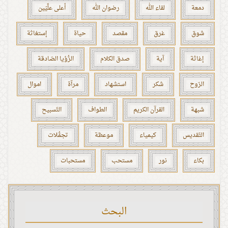
دمعة
لقاء الله
رضوان الله
أعلى علِّيّين
شوق
غرق
مقصد
حياة
إستغاثة
إغاثة
آية
صدق الكلام
الرُّؤيا الصّادقة
الرّوح
شكر
استشهاد
مرآة
اموال
شبهة
القرآن الكريم
الطواف
التّسبيح
التّقديس
كيمياء
موعظة
تجمُّلات
بكاء
نور
مستحب
مستحبات
البحث