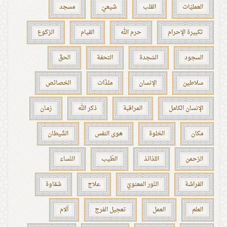
العمليّات
القلب
شيعيّ
مسجد
تكبيرة الإحرام
حرم الله
القيام
الرّكوع
السجود
السّجدة
التحفة
الحقّ
سلاطين
الإنسان
ملذّات
الخصائص
الإنسان الكامل
المراقبة
ذكر الله
زمان
مكان
الخلوة
هوى النفس
الشّيطان
الرّحمن
اللذائذ
الطّيب
النّساء
الفراشة
النّور المعنويّ
علاج
شقاوة
العلم
العمل
تعجيل الفرج
آلام