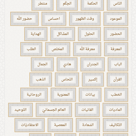
النّاس
الحكمة
الحِكَم
منتطر
الموعود
وقت الظهور
احساس
حضور الله
الحضور
الحلول
المشاكل
الهداية
المعرفة
معرفة الله
المخلص
الطلب
الباب
الجدران
هادي
الجمال
القرآن
إكسير
النّحاس
الذهب
الخطب
بيانات
المعنوية
الروحانية
الماديات
الفانيات
العالم الجسمانيّ
التّوحيد
التّكاليف
السّعادة
المعصية
الاعتقاديّات