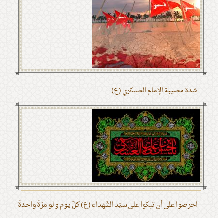
شدة مصيبة الإمام العسكري (ع)
احرصوا على أن تبكوا على سيّد الشّهداء (ع) كلّ يوم و لو مرّةً واحدةً