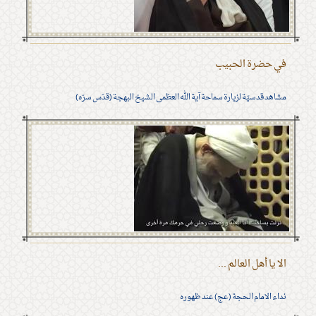
في حضرة الحبيب
مشاهد قدسيّة لزيارة سماحة آية الله العظمى الشيخ البهجة (قدّس سرّه)
الا يا أهل العالم ...
نداء الامام الحجة (عج) عند ظهوره