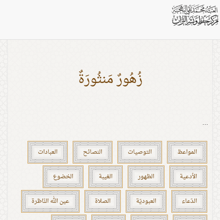
بطاقات: المعنوية
زُهُورٌ مَنثُورَةٌ
...
المواعظ
التوصيات
النصائح
العبادات
الأدعية
الظهور
الغيبة
الخضوع
الدّعاء
العبوديّة
الصلاة
عين الله النّاظرة