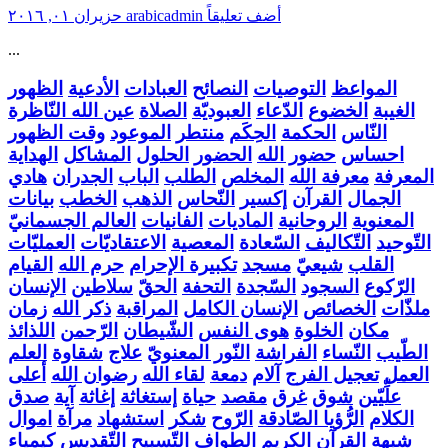
أضف تعليقاً
arabicadmin
حزيران ٠١, ٢٠١٦
...
المواعظ
التوصيات
النصائح
العبادات
الأدعية
الظهور
الغيبة
الخضوع
الدّعاء
العبوديّة
الصلاة
عين الله النّاظرة
النّاس
الحكمة
الحِكَم
منتطر
الموعود
وقت الظهور
احساس
حضور الله
الحضور
الحلول
المشاكل
الهداية
المعرفة
معرفة الله
المخلص
الطلب
الباب
الجدران
هادي
الجمال
القرآن
إكسير
النّحاس
الذهب
الخطب
بيانات
المعنوية
الروحانية
الماديات
الفانيات
العالم الجسمانيّ
التّوحيد
التّكاليف
السّعادة
المعصية
الاعتقاديّات
العمليّات
القلب
شيعيّ
مسجد
تكبيرة الإحرام
حرم الله
القيام
الرّكوع
السجود
السّجدة
التحفة
الحقّ
سلاطين
الإنسان
ملذّات
الخصائص
الإنسان الكامل
المراقبة
ذكر الله
زمان
مكان
الخلوة
هوى النفس
الشّيطان
الرّحمن
اللذائذ
الطّيب
النّساء
الفراشة
النّور المعنويّ
علاج
شقاوة
العلم
العمل
تعجيل الفرج
آلام
دمعة
لقاء الله
رضوان الله
أعلى
علِّيّين
شوق
غرق
مقصد
حياة
إستغاثة
إغاثة
آية
صدق
الكلام
الرُّؤيا الصّادقة
الرّوح
شكر
استشهاد
مرآة
اموال
شبهة
القرآن الكريم
الطواف
التّسبيح
التّقديس
كيمياء