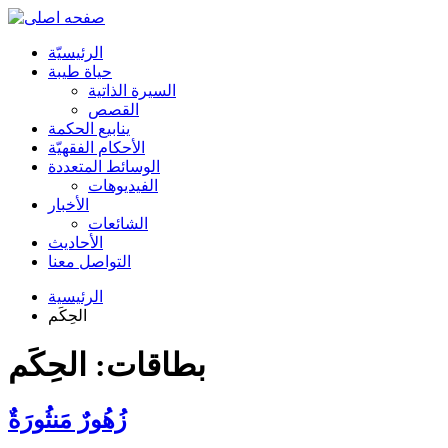
الرئیسیّة
حياة طيبة
السيرة الذاتية
القصص
ينابيع الحكمة
الأحکام الفقهیّة
الوسائط المتعددة
الفیدیوهات
الأخبار
الشائعات
الأحادیث
التواصل معنا
الرئيسية
الحِكَم
بطاقات: الحِكَم
زُهُورٌ مَنثُورَةٌ