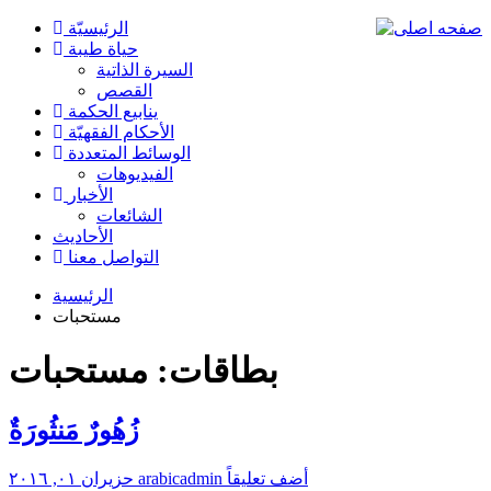
الرئیسیّة
حياة طيبة
السيرة الذاتية
القصص
ينابيع الحكمة
الأحکام الفقهیّة
الوسائط المتعددة
الفیدیوهات
الأخبار
الشائعات
الأحادیث
التواصل معنا
الرئيسية
مستحبات
بطاقات: مستحبات
زُهُورٌ مَنثُورَةٌ
أضف تعليقاً
arabicadmin
حزيران ٠١, ٢٠١٦