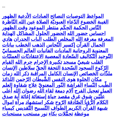
...
المواعظ
التوصيات
النصائح
العبادات
الأدعية
الظهور
الغيبة
الخضوع
الدّعاء
العبوديّة
الصلاة
عين الله النّاظرة
النّاس
الحكمة
الحِكَم
منتطر
الموعود
وقت الظهور
احساس
حضور الله
الحضور
الحلول
المشاكل
الهداية
المعرفة
معرفة الله
المخلص
الطلب
الباب
الجدران
هادي
الجمال
القرآن
إكسير
النّحاس
الذهب
الخطب
بيانات
المعنوية
الروحانية
الماديات
الفانيات
العالم الجسمانيّ
التّوحيد
التّكاليف
السّعادة
المعصية
الاعتقاديّات
العمليّات
القلب
شيعيّ
مسجد
تكبيرة الإحرام
حرم الله
القيام
الرّكوع
السجود
السّجدة
التحفة
الحقّ
سلاطين
الإنسان
ملذّات
الخصائص
الإنسان الكامل
المراقبة
ذكر الله
زمان
مكان
الخلوة
هوى النفس
الشّيطان
الرّحمن
اللذائذ
الطّيب
النّساء
الفراشة
النّور المعنويّ
علاج
شقاوة
العلم
العمل
تعجيل الفرج
آلام
دمعة
لقاء الله
رضوان الله
أعلى
علِّيّين
شوق
غرق
مقصد
حياة
إستغاثة
إغاثة
آية
صدق
الكلام
الرُّؤيا الصّادقة
الرّوح
شكر
استشهاد
مرآة
اموال
شبهة
القرآن الكريم
الطواف
التّسبيح
التّقديس
كيمياء
موعظة
تجمُّلات
بكاء
نور
مستحب
مستحبات