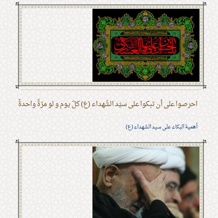
احرصوا على أن تبكوا على سيّد الشّهداء (ع) كلّ يوم و لو مرّةً واحدةً
أهمية البكاء على سيد الشهداء (ع)