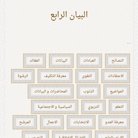
البيان الرابع
...
النصائح
العبادات
البيانات
العقائد
الاعتقادات
التقوى
معرفة التكليف
الرشوة
المواضيع
الذنوب
المحاضرات و البيانات
التعلم
التربوي
السياسية و الاجتماعية
معرفة العدو
الانتخابات
الاعمال
المرشح
القيام بالواجب
الفضائل الاخلاقية
التصويب