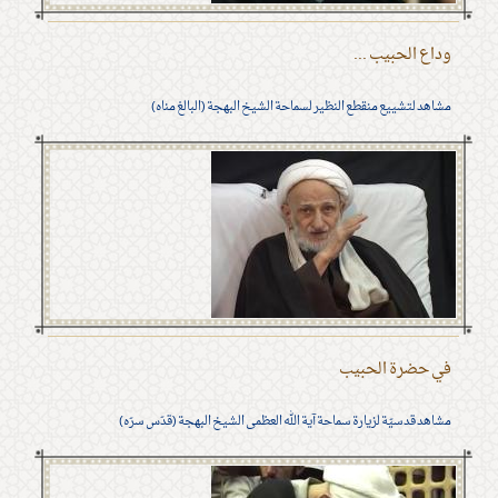
وداع الحبيب ...
مشاهد لتشييع منقطع النظير لسماحة الشيخ البهجة (البالغ مناه)
في حضرة الحبيب
مشاهد قدسيّة لزيارة سماحة آية الله العظمى الشيخ البهجة (قدّس سرّه)