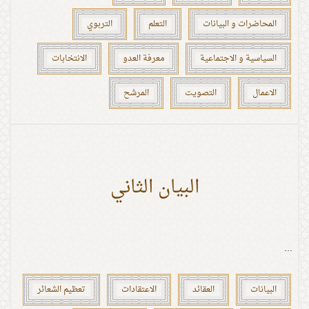
المحاضرات و البيانات
التعلم
التربوي
السياسية و الاجتماعية
معرفة العدو
الانتخابات
الاعمال
التصويت
المرشح
البيان الثاني
...
البيانات
العقائد
الاعتقادات
تعظيم الشعائر