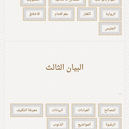
الرواية
الكفار
علم الامام
الاخلاق
الجليس
البيان الثالث
...
النصائح
العبادات
البيانات
معرفة التكليف
الرشوة
المواضيع
الذنوب