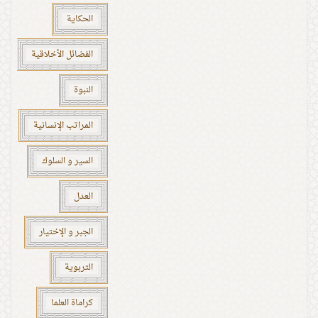
الحكاية
الفضائل الأخلاقية
النبوة
المراتب الإنسانية
السير و السلوك
العدل
الجبر و الإختيار
التربوية
كراماة العلما