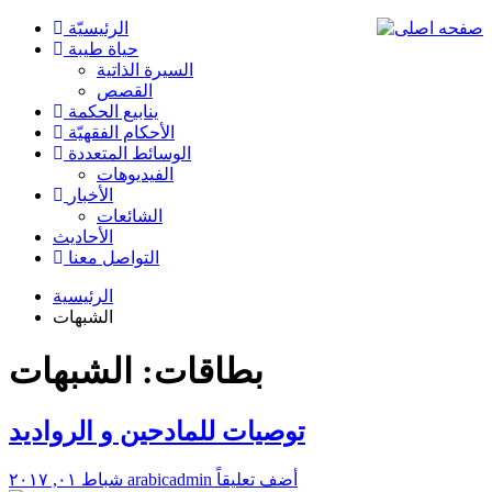
الرئیسیّة
حياة طيبة
السيرة الذاتية
القصص
ينابيع الحكمة
الأحکام الفقهیّة
الوسائط المتعددة
الفیدیوهات
الأخبار
الشائعات
الأحادیث
التواصل معنا
الرئيسية
الشبهات
بطاقات: الشبهات
توصيات للمادحين و الرواديد
أضف تعليقاً
arabicadmin
شباط ٠١, ٢٠١٧