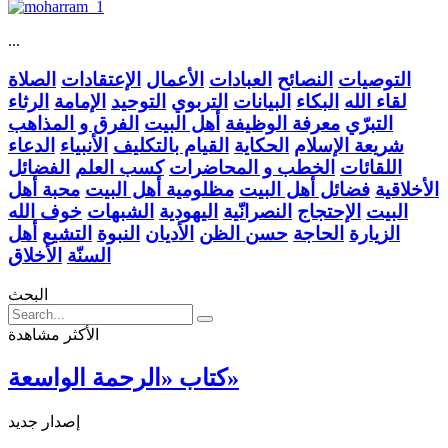
...
التوصيات
النصائح
العبادات
الأعمال
الإعتقادات
الصلاة
لقاء الله
البكاء
البيانات
التربوي
التوحيد
الإمامة
الرثاء
التبرّي
معرفة الوظيفة
أهل البيت
الفرق و المذاهب
شريعة الإسلام
الحكاية
القيام بالتكليف
الأنبياء
الدعاء
اللقائات
الخطب و المحاضرات
كسب العلم
الفضائل
الأخلاقية
فضائل أهل البيت
مظلومية أهل البيت
محبة أهل
البيت
الإحتجاج
النصرانّية
اليهودية
الشبهات
خوف الله
الزيارة
الحاجة
حسن الظن
الأديان
النبوة
التشيع
أهل
السنّة
الأخلاق
البحث
الأكثر مشاهدة
كتاب «الرحمة الواسعة»
إصدار جديد