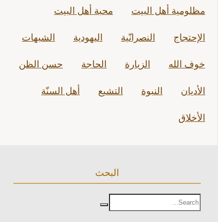
مظلومية أهل البيت
محبة أهل البيت
الإحتجاج
النصرانّية
اليهودية
الشبهات
خوف الله
الزيارة
الحاجة
حسن الظن
الأديان
النبوة
التشيع
أهل السنّة
الأخلاق
البحث