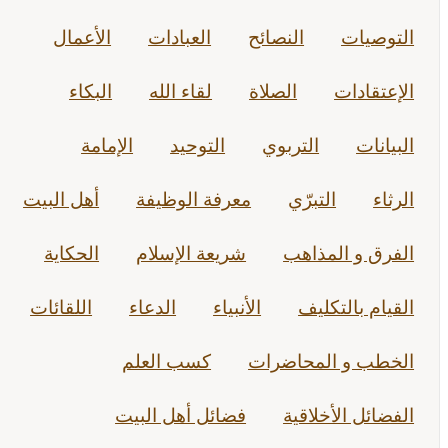
التوصيات
النصائح
العبادات
الأعمال
الإعتقادات
الصلاة
لقاء الله
البكاء
البيانات
التربوي
التوحيد
الإمامة
الرثاء
التبرّي
معرفة الوظيفة
أهل البيت
الفرق و المذاهب
شريعة الإسلام
الحكاية
القيام بالتكليف
الأنبياء
الدعاء
اللقائات
الخطب و المحاضرات
كسب العلم
الفضائل الأخلاقية
فضائل أهل البيت