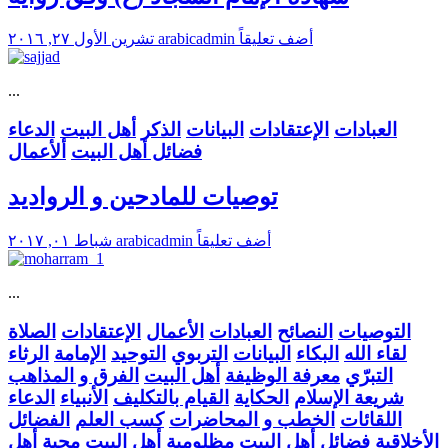
أضف تعليقاً
arabicadmin
تشرين الأول ٢٧, ٢٠١٦
...
العبادات
الإعتقادات
البيانات
الذكر
أهل البيت
الدعاء
فضائل أهل البيت
ألأعمال
توصيات للمادحين و الرواديد
أضف تعليقاً
arabicadmin
شباط ٠١, ٢٠١٧
...
التوصيات
النصائح
العبادات
الأعمال
الإعتقادات
الصلاة
لقاء الله
البكاء
البيانات
التربوي
التوحيد
الإمامة
الرثاء
التبرّي
معرفة الوظيفة
أهل البيت
الفرق و المذاهب
شريعة الإسلام
الحكاية
القيام بالتكليف
الأنبياء
الدعاء
اللقائات
الخطب و المحاضرات
كسب العلم
الفضائل
الأخلاقية
فضائل أهل البيت
مظلومية أهل البيت
محبة أهل