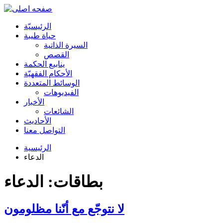
الرئیسیّة
حياة طيبة
السيرة الذاتية
القصص
ينابيع الحكمة
الأحکام الفقهیّة
الوسائط المتعددة
الفیدیوهات
الأخبار
الشائعات
الأحادیث
التواصل معنا
الرئيسية
الدعاء
بطاقات: الدعاء
لا نتوجّع مع أنّنا مظلومون