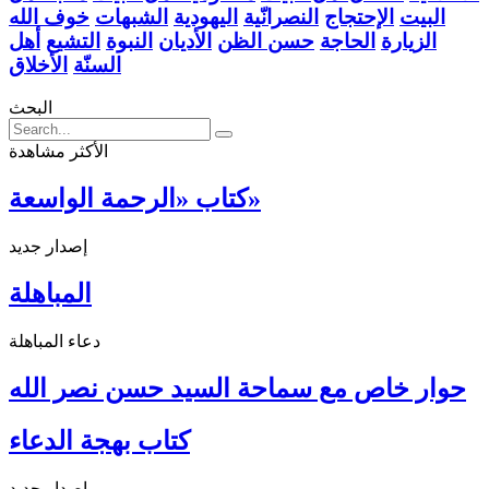
البيت
الإحتجاج
النصرانّية
اليهودية
الشبهات
خوف الله
الزيارة
الحاجة
حسن الظن
الأديان
النبوة
التشيع
أهل
السنّة
الأخلاق
البحث
الأكثر مشاهدة
كتاب «الرحمة الواسعة»
إصدار جديد
المباهلة
دعاء المباهلة
حوار خاص مع سماحة السيد حسن نصر الله
كتاب بهجة الدعاء
إصدار جديد