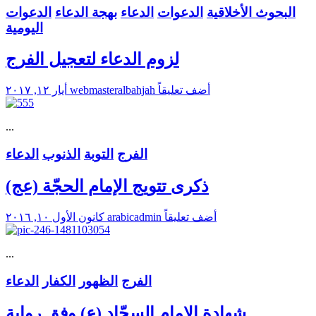
البحوث الأخلاقية
الدعوات
الدعاء
بهجة الدعاء
الدعوات
اليومية
لزوم الدعاء لتعجيل الفرج
أضف تعليقاً
webmasteralbahjah
أيار ١٢, ٢٠١٧
...
الفرج
التوبة
الذنوب
الدعاء
ذكرى تتويج الإمام الحجّة (عج)
أضف تعليقاً
arabicadmin
كانون الأول ١٠, ٢٠١٦
...
الفرج
الظهور
الكفار
الدعاء
شهادة الإمام السجّاد (ع) وفق رواية