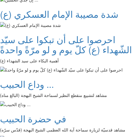
شدة مصيبة الإمام العسكري (ع)
احرصوا على أن تبكوا على سيّد
الشّهداء (ع) كلّ يوم و لو مرّةً واحدةً
أهمية البكاء على سيد الشهداء (ع)
وداع الحبيب ...
مشاهد لتشييع منقطع النظير لسماحة الشيخ البهجة (البالغ مناه)
في حضرة الحبيب
مشاهد قدسيّة لزيارة سماحة آية الله العظمى الشيخ البهجة (قدّس سرّه)