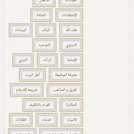
العبادات
الأعمال
الإعتقادات
الصلاة
لقاء الله
البكاء
البيانات
التربوي
التوحيد
الإمامة
الرثاء
التبرّي
معرفة الوظيفة
أهل البيت
الفرق و المذاهب
شريعة الإسلام
الحكاية
القيام بالتكليف
الأنبياء
الدعاء
اللقائات