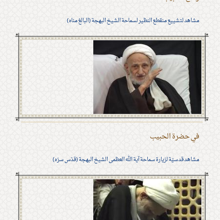
مشاهد لتشييع منقطع النظير لسماحة الشيخ البهجة (البالغ مناه)
في حضرة الحبيب
مشاهد قدسيّة لزيارة سماحة آية الله العظمى الشيخ البهجة (قدّس سرّه)