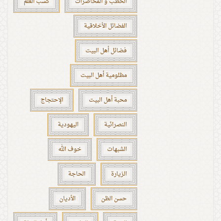
الخطب و المحاضرات
كسب العلم
الفضائل الأخلاقية
فضائل أهل البيت
مظلومية أهل البيت
محبة أهل البيت
الإحتجاج
النصرانّية
اليهودية
الشبهات
خوف الله
الزيارة
الحاجة
حسن الظن
الأديان