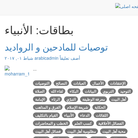
الأنبياء
الرئيسية
بطاقات: الأنبياء
توصيات للمادحين و الرواديد
أضف تعليقاً
arabicadmin
شباط ٠١, ٢٠١٧
...
الإعتقادات
الأعمال
العبادات
النصائح
التوصيات
التوحيد
التربوي
البيانات
البكاء
لقاء الله
الصلاة
أهل البيت
معرفة الوظيفة
التبرّي
الرثاء
الإمامة
الحكاية
شريعة الإسلام
الفرق و المذاهب
اللقائات
الدعاء
الأنبياء
القيام بالتكليف
الفضائل الأخلاقية
كسب العلم
الخطب و المحاضرات
محبة أهل البيت
مظلومية أهل البيت
فضائل أهل البيت