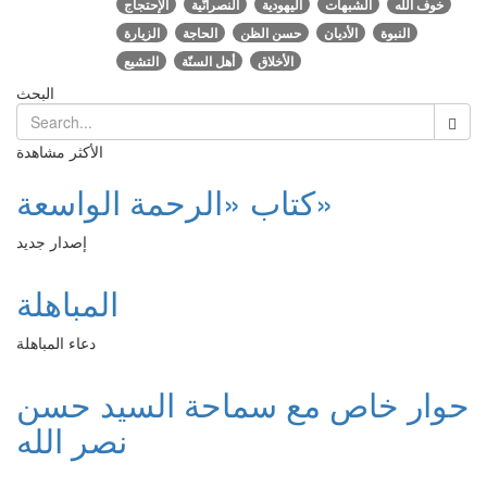
خوف الله
الشبهات
اليهودية
النصرانّية
الإحتجاج
النبوة
الأديان
حسن الظن
الحاجة
الزيارة
الأخلاق
أهل السنّة
التشيع
البحث
الأكثر مشاهدة
كتاب «الرحمة الواسعة»
إصدار جديد
المباهلة
دعاء المباهلة
حوار خاص مع سماحة السيد حسن
نصر الله