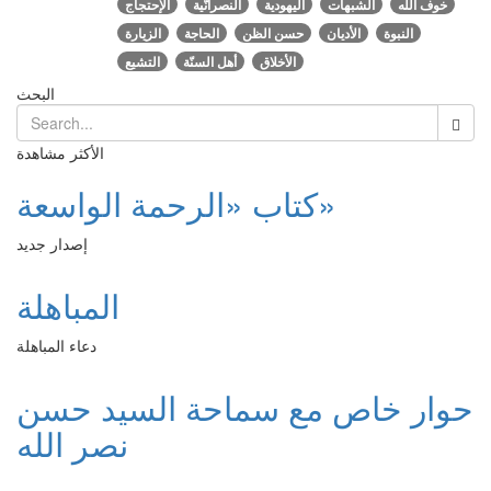
خوف الله
الشبهات
اليهودية
النصرانّية
الإحتجاج
النبوة
الأديان
حسن الظن
الحاجة
الزيارة
الأخلاق
أهل السنّة
التشيع
البحث
الأكثر مشاهدة
كتاب «الرحمة الواسعة»
إصدار جديد
المباهلة
دعاء المباهلة
حوار خاص مع سماحة السيد حسن
نصر الله