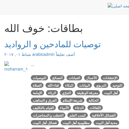
خوف الله
الرئيسية
بطاقات: خوف الله
توصيات للمادحين و الرواديد
أضف تعليقاً
arabicadmin
شباط ٠١, ٢٠١٧
...
الإعتقادات
الأعمال
العبادات
النصائح
التوصيات
التوحيد
التربوي
البيانات
البكاء
لقاء الله
الصلاة
أهل البيت
معرفة الوظيفة
التبرّي
الرثاء
الإمامة
الحكاية
شريعة الإسلام
الفرق و المذاهب
اللقائات
الدعاء
الأنبياء
القيام بالتكليف
الفضائل الأخلاقية
كسب العلم
الخطب و المحاضرات
محبة أهل البيت
مظلومية أهل البيت
فضائل أهل البيت