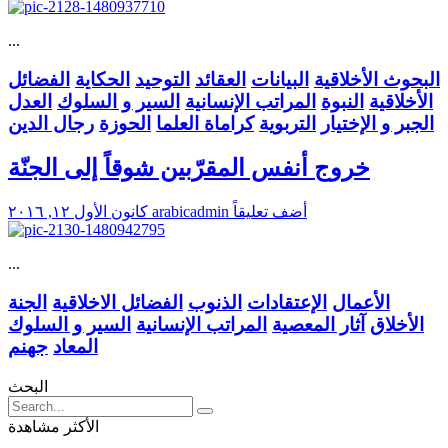
...
البحوث الأخلاقية
البيانات
العقائد
التوحيد
الحكاية
الفضائل
الأخلاقية
النبوة
المراتب الإنسانية
السير و السلوك
العدل
الجبر و الإختيار
التربوية
كراماة العلما
الحوزة
رجال الدين
خروج أنفس المقرّبين شوقاً إلى الجنّة
أضف تعليقاً
arabicadmin
كانون الأول ١٢, ٢٠١٦
...
الأعمال
الإعتقادات
الذنوب
الفضائل الاخلاقية
الجنة
الأخلاق
آثار المعصية
المراتب الإنسانية
السير و السلوك
المعاد
جهنم
البحث
الأكثر مشاهدة