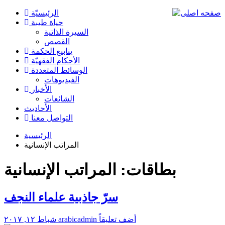
الرئیسیّة
حياة طيبة
السيرة الذاتية
القصص
ينابيع الحكمة
الأحکام الفقهیّة
الوسائط المتعددة
الفیدیوهات
الأخبار
الشائعات
الأحادیث
التواصل معنا
الرئيسية
المراتب الإنسانية
بطاقات: المراتب الإنسانية
سرّ جاذبية علماء النجف
أضف تعليقاً
arabicadmin
شباط ١٢, ٢٠١٧