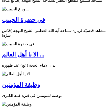
مشاهد لتشييع منقطع النظير لسماحة الشيخ البهجة (البالغ مناه)
في حضرة الحبيب
مشاهد قدسيّة لزيارة سماحة آية الله العظمى الشيخ البهجة (قدّس
سرّه)
الا يا أهل العالم ...
نداء الامام الحجة (عج) عند ظهوره
وظيفة المؤمنين
توصية للمؤمنين في فترة غيبة الكبرى