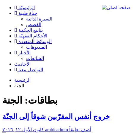
الرئیسیّة
حياة طيبة
السيرة الذاتية
القصص
ينابيع الحكمة
الأحکام الفقهیّة
الوسائط المتعددة
الفیدیوهات
الأخبار
الشائعات
الأحادیث
التواصل معنا
الرئيسية
الجنة
بطاقات: الجنة
خروج أنفس المقرّبين شوقاً إلى الجنّة
أضف تعليقاً
arabicadmin
كانون الأول ١٢, ٢٠١٦