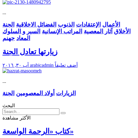
...
الأعمال
الإعتقادات
الذنوب
الفضائل الاخلاقية
الجنة
الأخلاق
آثار المعصية
المراتب الإنسانية
السير و السلوك
المعاد
جهنم
زيارتها تعادل الجنة
أضف تعليقاً
arabicadmin
آب ٣٠, ٢٠١٦
...
الزيارات
أولاد المعصومين
الجنة
البحث
الأكثر مشاهدة
كتاب «الرحمة الواسعة»