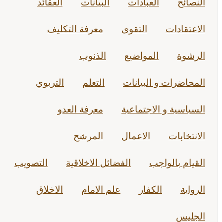
النصائح
العبادات
البيانات
العقائد
الاعتقادات
التقوى
معرفة التكليف
الرشوة
المواضيع
الذنوب
المحاضرات و البيانات
التعلم
التربوي
السياسية و الاجتماعية
معرفة العدو
الانتخابات
الاعمال
المرشح
القيام بالواجب
الفضائل الاخلاقية
التصويب
الرواية
الكفار
علم الامام
الاخلاق
الجليس