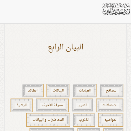
بطاقات: الاخلاق
البيان الرابع
...
النصائح
العبادات
البيانات
العقائد
الاعتقادات
التقوى
معرفة التكليف
الرشوة
المواضيع
الذنوب
المحاضرات و البيانات