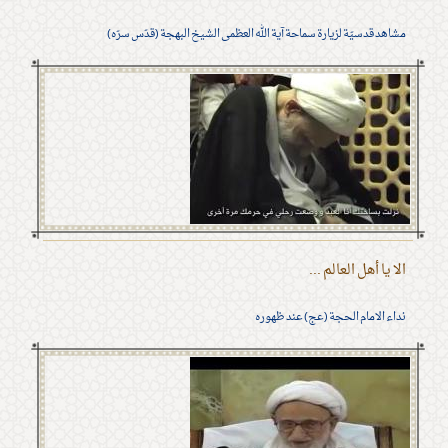
مشاهد قدسيّة لزيارة سماحة آية الله العظمى الشيخ البهجة (قدّس سرّه)
الا يا أهل العالم ...
نداء الامام الحجة (عج) عند ظهوره