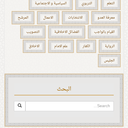
التعلم
التربوي
السياسية و الاجتماعية
معرفة العدو
الانتخابات
الاعمال
المرشح
القيام بالواجب
الفضائل الاخلاقية
التصويب
الرواية
الكفار
علم الامام
الاخلاق
الجليس
البحث