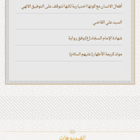
أفعال الانسان مع كونها اختيارية لكنها تتوقف على التوفيق الالهي
السيد علي القاضي
شهادة الإمام السجّاد (ع) وفق رواية
مولد كريمة الأطهار (عليهم السلام)
الفیدیوهات