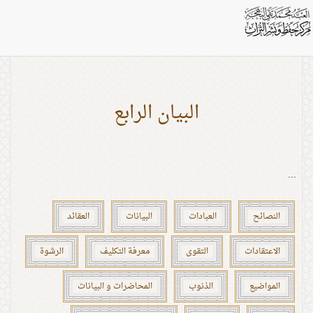
بطاقات: الاعمال
البيان الرابع
...
النصائح
العبادات
البيانات
العقائد
الاعتقادات
التقوى
معرفة التكليف
الرشوة
المواضيع
الذنوب
المحاضرات و البيانات