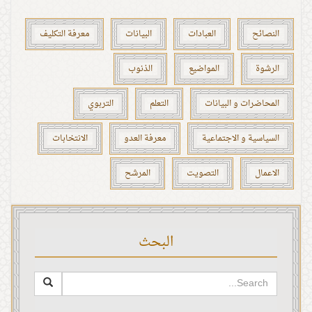
النصائح
العبادات
البيانات
معرفة التكليف
الرشوة
المواضيع
الذنوب
المحاضرات و البيانات
التعلم
التربوي
السياسية و الاجتماعية
معرفة العدو
الانتخابات
الاعمال
التصويت
المرشح
البحث