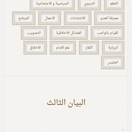
التعلم
التربوي
السياسية و الاجتماعية
معرفة العدو
الانتخابات
الاعمال
المرشح
القيام بالواجب
الفضائل الاخلاقية
التصويب
الرواية
الكفار
علم الامام
الاخلاق
الجليس
البيان الثالث
...