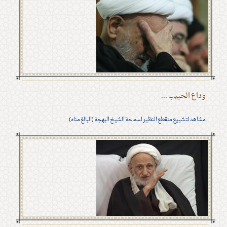
وداع الحبيب ...
مشاهد لتشييع منقطع النظير لسماحة الشيخ البهجة (البالغ مناه)