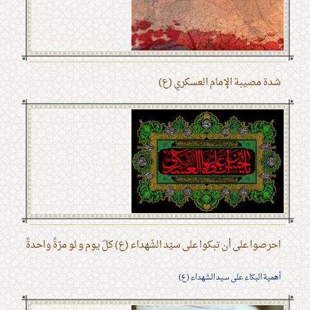
شدة مصيبة الإمام العسكري (ع)
احرصوا على أن تبكوا على سيّد الشّهداء (ع) كلّ يوم و لو مرّةً واحدةً
أهمية البكاء على سيد الشهداء (ع)