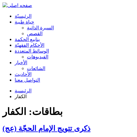
الرئیسیّة
حياة طيبة
السيرة الذاتية
القصص
ينابيع الحكمة
الأحکام الفقهیّة
الوسائط المتعددة
الفیدیوهات
الأخبار
الشائعات
الأحادیث
التواصل معنا
الرئيسية
الكفار
بطاقات: الكفار
ذكرى تتويج الإمام الحجّة (عج)