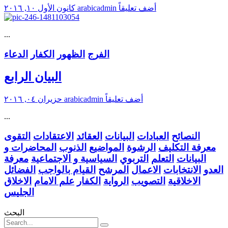
أضف تعليقاً
arabicadmin
كانون الأول ١٠, ٢٠١٦
...
الفرج
الظهور
الكفار
الدعاء
البيان الرابع
أضف تعليقاً
arabicadmin
حزيران ٠٤, ٢٠١٦
...
النصائح
العبادات
البيانات
العقائد
الاعتقادات
التقوى
معرفة التكليف
الرشوة
المواضيع
الذنوب
المحاضرات و
البيانات
التعلم
التربوي
السياسية و الاجتماعية
معرفة
العدو
الانتخابات
الاعمال
المرشح
القيام بالواجب
الفضائل
الاخلاقية
التصويب
الرواية
الكفار
علم الامام
الاخلاق
الجليس
البحث