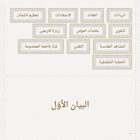
البيانات
العقائد
الاعتقادات
تعظيم الشعائر
التقوى
علامات المؤمن
زيارة الاربعين
المشاهد المقدسة
الثقلين
قبة فاطمة المعصومة
الخطبة الشقشقية
البيان الأوّل
...