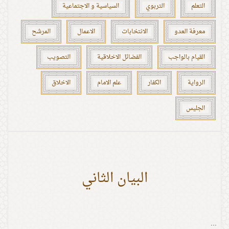
التعلم
التربوي
السياسية و الاجتماعية
معرفة العدو
الانتخابات
الاعمال
المرشح
القيام بالواجب
الفضائل الاخلاقية
التصويب
الرواية
الكفار
علم الامام
الاخلاق
الجليس
البيان الثاني
...