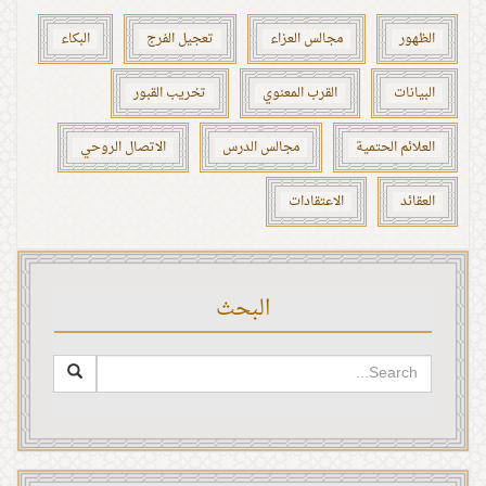
الظهور
مجالس العزاء
تعجيل الفرج
البكاء
البيانات
القرب المعنوي
تخريب القبور
العلائم الحتمية
مجالس الدرس
الاتصال الروحي
العقائد
الاعتقادات
البحث