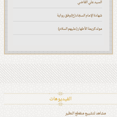
السيد علي القاضي
شهادة الإمام السجّاد (ع) وفق رواية
مولد كريمة الأطهار (عليهم السلام)
الفیدیوهات
مشاهد لتشييع منقطع النظير