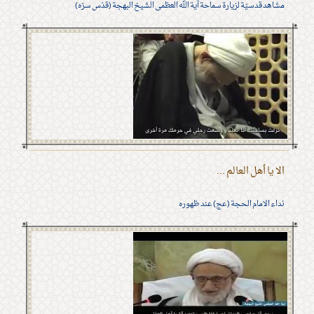
مشاهد قدسيّة لزيارة سماحة آية الله العظمى الشيخ البهجة (قدّس سرّه)
الا يا أهل العالم ...
نداء الامام الحجة (عج) عند ظهوره