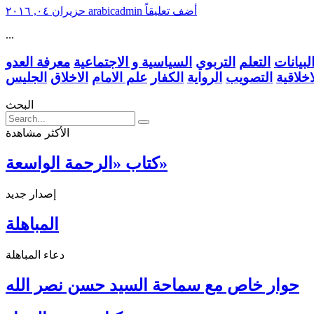
أضف تعليقاً
arabicadmin
حزيران ٠٤, ٢٠١٦
...
بيانات
التعلم
التربوي
السياسية و الاجتماعية
معرفة العدو
اخلاقية
التصويب
الرواية
الكفار
علم الامام
الاخلاق
الجليس
البحث
الأكثر مشاهدة
كتاب «الرحمة الواسعة»
إصدار جديد
المباهلة
دعاء المباهلة
حوار خاص مع سماحة السيد حسن نصر الله