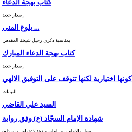
كتاب بهجة الدعاء
إصدار جديد
بلوغ المنى ...
بمناسبة ذكرى رحيل شيخنا المقدس
كتاب بهجة الدعاء المبارك
إصدار جديد
ونها اختيارية لكنها تتوقف على التوفيق الالهي
البيانات
السيد علي القاضي
شهادة الإمام السجّاد (ع) وفق رواية
جواب الإمام زين العابدين (ع) لإعتراض يزيد (لع)