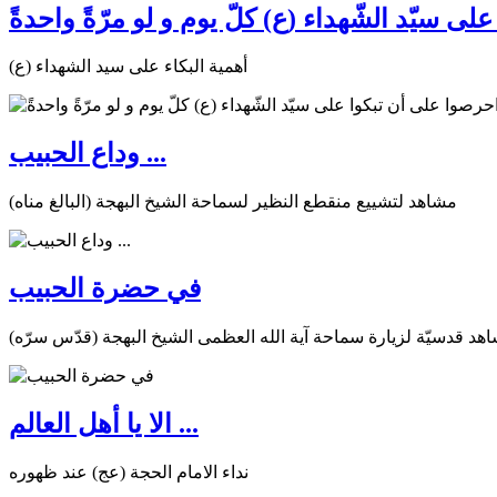
ى سيّد الشّهداء (ع) كلّ يوم و لو مرّةً واحدةً
أهمية البكاء على سيد الشهداء (ع)
وداع الحبيب ...
مشاهد لتشييع منقطع النظير لسماحة الشيخ البهجة (البالغ مناه)
في حضرة الحبيب
هد قدسيّة لزيارة سماحة آية الله العظمى الشيخ البهجة (قدّس سرّه)
الا يا أهل العالم ...
نداء الامام الحجة (عج) عند ظهوره