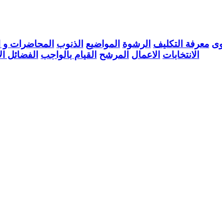
وى
معرفة التكليف
الرشوة
المواضيع
الذنوب
المحاضرات و ال
الانتخابات
الاعمال
المرشح
القيام بالواجب
الفضائل ال