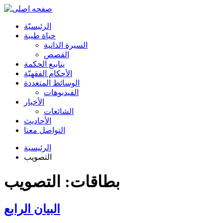
الرئیسیّة
حياة طيبة
السيرة الذاتية
القصص
ينابيع الحكمة
الأحکام الفقهیّة
الوسائط المتعددة
الفیدیوهات
الأخبار
الشائعات
الأحادیث
التواصل معنا
الرئيسية
التصويب
بطاقات: التصويب
البيان الرابع