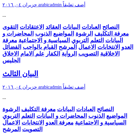
أضف تعليقاً
arabicadmin
حزيران ٠٤, ٢٠١٦
...
النصائح
العبادات
البيانات
العقائد
الاعتقادات
التقوى
معرفة التكليف
الرشوة
المواضيع
الذنوب
المحاضرات و
البيانات
التعلم
التربوي
السياسية و الاجتماعية
معرفة
العدو
الانتخابات
الاعمال
المرشح
القيام بالواجب
الفضائل
الاخلاقية
التصويب
الرواية
الكفار
علم الامام
الاخلاق
الجليس
البيان الثالث
أضف تعليقاً
arabicadmin
حزيران ٠٤, ٢٠١٦
...
النصائح
العبادات
البيانات
معرفة التكليف
الرشوة
المواضيع
الذنوب
المحاضرات و البيانات
التعلم
التربوي
السياسية و الاجتماعية
معرفة العدو
الانتخابات
الاعمال
التصويت
المرشح