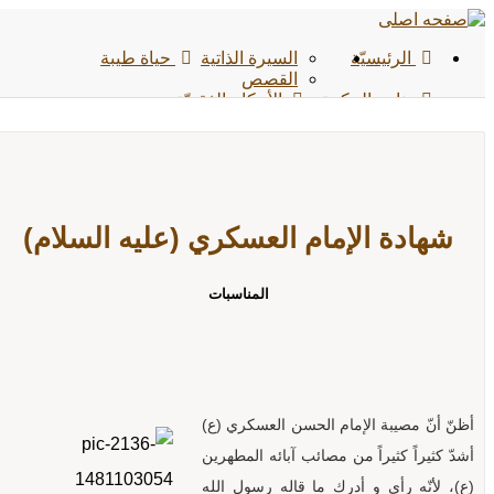
الرئیسیّة
السيرة الذاتية
حياة طيبة
القصص
ينابيع الحكمة
الأحکام الفقهیّة
الفیدیوهات
الوسائط المتعددة
الشائعات
الأخبار
الأحادیث
التواصل معنا
شهادة الإمام العسكري (عليه السلام)
المناسبات
أظنّ أنّ مصيبة الإمام الحسن العسكري (ع)
أشدّ كثيراً كثيراً من مصائب آبائه المطهرين
(ع)، لأنّه رأى و أدرك ما قاله رسول الله