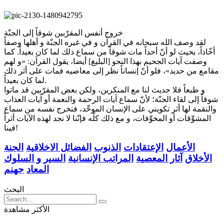
خروج أنفس المقرّبين شوقاً إلى الجنّة
لقد وصف الله سبحانه في القرآن و في غيره الجنّة و أهلها وصفاً
أخّاذاً، بحيث لو أنّ أحداً مات شوقاً من سماع ذلك لما كان بعيداً. كما
وصفت آيات الجحيم بهذا النحو [البليغ] أيضا، يقول القرآن: «و لهم
مقامع من حديد»، فلو أنّ إنساناً نظر إلى معاصيه فمات على أثر ذلك
لما كان بعيداً.
و طبعاً فلا حديث لنا مع المنكرين، ولكن بعض المقرّبين قد ماتوا
شوقاً إلى لقاء الجنّة؛ لأنّ سماع آيات الرحمة والنعمة أو آيات العذاب
والنقمة لها أثر تكويني على الإنسان الموحِّد، فتخرج نفسه من سماع
المشوِّقات أو المخوِّفات، و مع ذلك كلّه فإنّنا لا نجد لهذه الآيات أثراً
فينا!
الأعمال
الإعتقادات
الذنوب
الفضائل الاخلاقية
الجنة
الأخلاق
آثار المعصية
المراتب الإنسانية
السير و السلوك
المعاد
جهنم
البحث
الأكثر مشاهدة