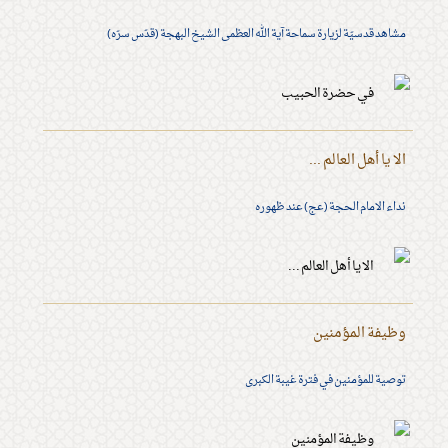
مشاهد قدسيّة لزيارة سماحة آية الله العظمى الشيخ البهجة (قدّس سرّه)
الا يا أهل العالم ...
نداء الامام الحجة (عج) عند ظهوره
وظيفة المؤمنين
توصية للمؤمنين في فترة غيبة الكبرى