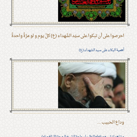
احرصوا على أن تبكوا على سيّد الشّهداء (ع) كلّ يوم و لو مرّةً واحدةً
أهمية البكاء على سيد الشهداء (ع)
وداع الحبيب ...
مشاهد لتشييع منقطع النظير لسماحة الشيخ البهجة (البالغ مناه)