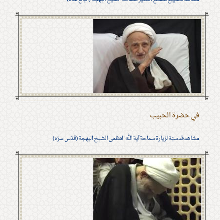
في حضرة الحبيب
مشاهد قدسيّة لزيارة سماحة آية الله العظمى الشيخ البهجة (قدّس سرّه)