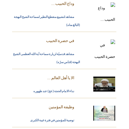
وداع الحبيب ...
مشاهد لتشييع منقطع النظير لسماحة الشيخ البهجة
(البالغ مناه)
في حضرة الحبيب
مشاهد قدسيّة لزيارة سماحة آية الله العظمى الشيخ
البهجة (قدّس سرّه)
الا يا أهل العالم ...
نداء الامام الحجة (عج) عند ظهوره
وظيفة المؤمنين
توصية للمؤمنين في فترة غيبة الكبرى