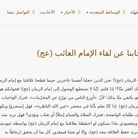
هیّة
الوسائط المتعددة
الأخبار
الأحادیث
التواصل معنا
ا عن لقاء الإمام الغائب (عج)
مان (عج)؟ نحن الذين جعلنا أنفسنا عاجزين حينما قطعنا علاقتنا مع إمام الزم
 أفقر منّا؟! إذا قلتم: إنّنا لا نستطيع الوصول إلى إمام الزمان (عج)! فجوابكم هو
وهو يكتفي منّا بذلك؛ لأنّ: «أورع الناس من تورّع عن المحرّمات». فترك الواجبات
مان (عج). إذا كنّا نعلم بأنّنا في محضر «عين الله الناظرة»، فهل [سنجرؤ] ويكون
ف طلباته الواضحة، فنترك الصلاة والصيام [مثلاً] أو تغتاب ونؤذي؟ فهل نريد منه 
قصودي ماذا سيكون لو احتفظنا بعلاقتنا مع إمام الزمان (عج) بواسطة عبوديتنا 
نريد حفظ العلاقة معه (عج)، وإلا لو شئنا فبمقدور كل منا أن يحقق ارتباطاً به