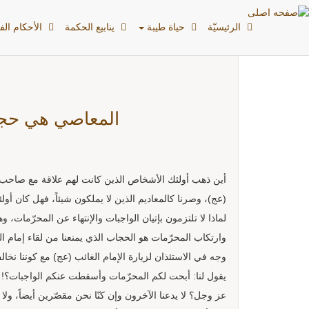
بطاقات: المحرّمات
الرئیسیّة
حياة طيبة
ينابيع الحكمة
الأحکام الفق
المعاصي هي حجابن
أين ذهب أولئك الأشخاص الذين كانت لهم علاقة مع صاحب الز
(عج)، وصرنا كالمعاديم الذين لا يملكون شيئاً، فهل كان أولئك
لماذا لا تلتزمون بإتيان الواجبات والإنتهاء عن المحرّمات، 
وارتكاب المحرّمات هو الحجاب الذي يمنعنا من لقاء إمام الز
وجه في الاستئذان لزيارة الإمام الغائب (عج) مع كوننا نخال
يقول لنا: أبحت لكم المحرّمات وأسقطت عنكم الواجبات؟! وم
عز وجل؟ لا يدعنا الآخرون وإن كنّا نحن مقصّرين أيضاً، ولا 