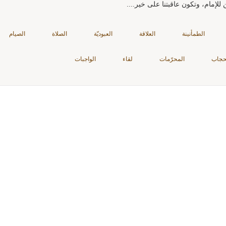
للإمام، وتكون عاقبتنا على خير....
الطمأنينة
العلاقة
العبوديّة
الصلاة
الصيام
حجاب
المحرّمات
لقاء
الواجبات