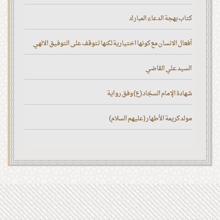
كتاب بهجة الدعاء المبارك
أفعال الانسان مع كونها اختيارية لكنها تتوقف على التوفيق الالهي
السيد علي القاضي
شهادة الإمام السجّاد (ع) وفق رواية
مولد كريمة الأطهار (عليهم السلام)