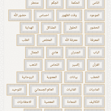
النّاس
الحكمة
الحِكَم
منتطر
الموعود
وقت الظهور
احساس
حضور الله
الحضور
الحلول
المشاكل
الهداية
المعرفة
معرفة الله
المخلص
الطلب
الباب
الجدران
هادي
الجمال
القرآن
إكسير
النّحاس
الذهب
الخطب
بيانات
المعنوية
الروحانية
الماديات
الفانيات
العالم الجسمانيّ
التّوحيد
التّكاليف
السّعادة
المعصية
الاعتقاديّات