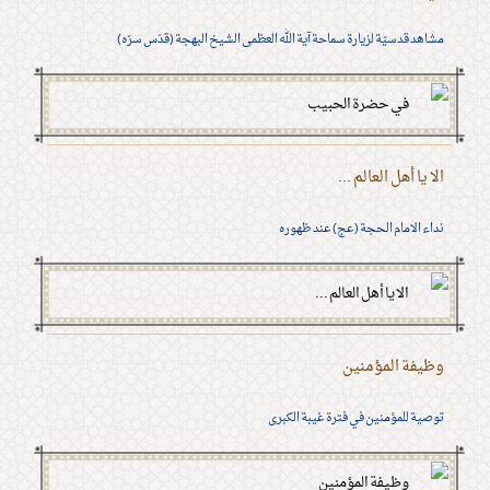
مشاهد قدسيّة لزيارة سماحة آية الله العظمى الشيخ البهجة (قدّس سرّه)
الا يا أهل العالم ...
نداء الامام الحجة (عج) عند ظهوره
وظيفة المؤمنين
توصية للمؤمنين في فترة غيبة الكبرى