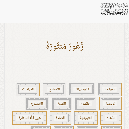
اشخاص: الامام الحسين (ع)
زُهُورٌ مَنثُورَةٌ
...
المواعظ
التوصيات
النصائح
العبادات
الأدعية
الظهور
الغيبة
الخضوع
الدّعاء
العبوديّة
الصلاة
عين الله النّاظرة