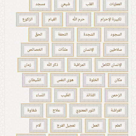
العمليّات
القلب
شيعيّ
مسجد
تكبيرة الإحرام
حرم الله
القيام
الرّكوع
السجود
السّجدة
التحفة
الحقّ
سلاطين
الإنسان
ملذّات
الخصائص
الإنسان الكامل
المراقبة
ذكر الله
زمان
مكان
الخلوة
هوى النفس
الشّيطان
الرّحمن
اللذائذ
الطّيب
النّساء
الفراشة
النّور المعنويّ
علاج
شقاوة
العلم
العمل
تعجيل الفرج
آلام