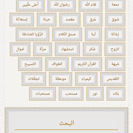
دمعة
لقاء الله
رضوان الله
أعلى علِّيّين
شوق
غرق
مقصد
حياة
إستغاثة
إغاثة
آية
صدق الكلام
الرُّؤيا الصّادقة
الرّوح
شكر
استشهاد
مرآة
اموال
شبهة
القرآن الكريم
الطواف
التّسبيح
التّقديس
كيمياء
موعظة
تجمُّلات
بكاء
نور
مستحب
مستحبات
البحث