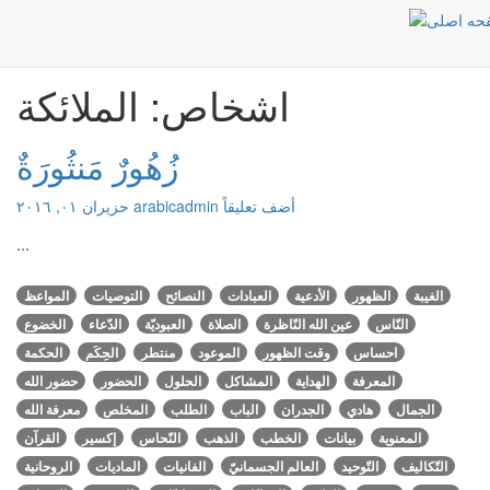
الملائكة
الرئيسية
اشخاص: الملائكة
زُهُورٌ مَنثُورَةٌ
أضف تعليقاً
arabicadmin
حزيران ٠١, ٢٠١٦
...
الغيبة
الظهور
الأدعية
العبادات
النصائح
التوصيات
المواعظ
النّاس
عين الله النّاظرة
الصلاة
العبوديّة
الدّعاء
الخضوع
احساس
وقت الظهور
الموعود
منتطر
الحِكَم
الحكمة
المعرفة
الهداية
المشاكل
الحلول
الحضور
حضور الله
الجمال
هادي
الجدران
الباب
الطلب
المخلص
معرفة الله
المعنوية
بيانات
الخطب
الذهب
النّحاس
إكسير
القرآن
التّكاليف
التّوحيد
العالم الجسمانيّ
الفانيات
الماديات
الروحانية