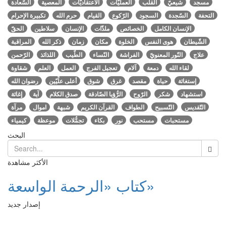
مسجد
شيعيّ
القلب
العمليّات
الاعتقاديّات
المعصية
السّعادة
التحفة
السّجدة
السجود
الرّكوع
القيام
حرم الله
تكبيرة الإحرام
الإنسان الكامل
الخصائص
ملذّات
الإنسان
سلاطين
الحقّ
الشّيطان
هوى النفس
الخلوة
مكان
زمان
ذكر الله
المراقبة
علاج
النّور المعنويّ
الفراشة
النّساء
الطّيب
اللذائذ
الرّحمن
لقاء الله
دمعة
آلام
تعجيل الفرج
العمل
العلم
شقاوة
إستغاثة
حياة
مقصد
غرق
شوق
أعلى علِّيّين
رضوان الله
استشهاد
شكر
الرّوح
الرُّؤيا الصّادقة
صدق الكلام
آية
إغاثة
التّقديس
التّسبيح
الطواف
القرآن الكريم
شبهة
اموال
مرآة
مستحبات
مستحب
نور
بكاء
تجمُّلات
موعظة
كيمياء
البحث
الأكثر مشاهدة
كتاب «الرحمة الواسعة»
إصدار جديد