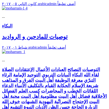
أضف تعليقاً
arabicadmin
كانون الثاني ٠٥, ٢٠١٧
...
البكاء
توصيات للمادحين و الرواديد
أضف تعليقاً
arabicadmin
شباط ٠١, ٢٠١٧
...
التوصيات
النصائح
العبادات
الأعمال
الإعتقادات
الصلاة
لقاء الله
البكاء
البيانات
التربوي
التوحيد
الإمامة
الرثاء
التبرّي
معرفة الوظيفة
أهل البيت
الفرق و المذاهب
شريعة الإسلام
الحكاية
القيام بالتكليف
الأنبياء
الدعاء
اللقائات
الخطب و المحاضرات
كسب العلم
الفضائل
الأخلاقية
فضائل أهل البيت
مظلومية أهل البيت
محبة أهل
البيت
الإحتجاج
النصرانّية
اليهودية
الشبهات
خوف الله
الزيارة
الحاجة
حسن الظن
الأديان
النبوة
التشيع
أهل