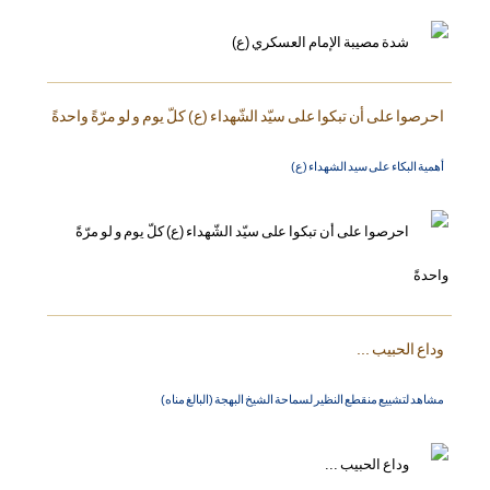
احرصوا على أن تبكوا على سيّد الشّهداء (ع) كلّ يوم و لو مرّةً واحدةً
أهمية البكاء على سيد الشهداء (ع)
وداع الحبيب ...
مشاهد لتشييع منقطع النظير لسماحة الشيخ البهجة (البالغ مناه)