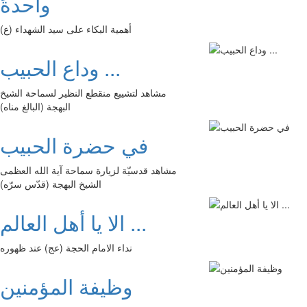
واحدةً
أهمية البكاء على سيد الشهداء (ع)
وداع الحبيب ...
مشاهد لتشييع منقطع النظير لسماحة الشيخ
البهجة (البالغ مناه)
في حضرة الحبيب
مشاهد قدسيّة لزيارة سماحة آية الله العظمى
الشيخ البهجة (قدّس سرّه)
الا يا أهل العالم ...
نداء الامام الحجة (عج) عند ظهوره
وظيفة المؤمنين