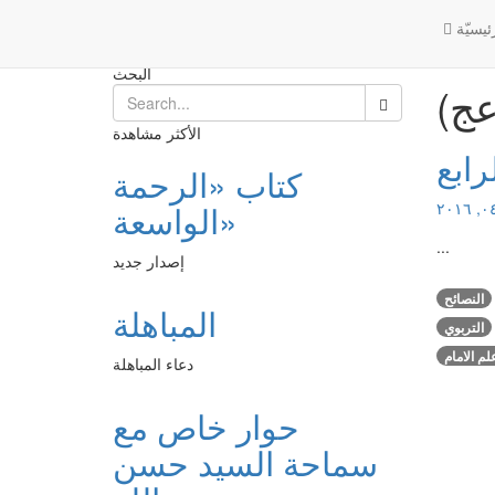
امام الزمان (عج)
الرئيسية
ئیسیّة
البحث
عج)
الأكثر مشاهدة
رابع
كتاب «الرحمة
الواسعة»
...
إصدار جديد
النصائح
المباهلة
التربوي
لم الامام
دعاء المباهلة
حوار خاص مع
سماحة السيد حسن