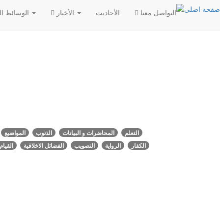
التواصل معنا
الأحادیث
الأخبار
الوسائط المتعددة
التعلم
المحاضرات و البيانات
الذنوب
المواضيع
الكفار
الرواية
التصويب
الفضائل الاخلاقية
القيام