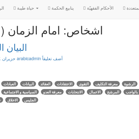
الأحکام الفقهیّة
ينابيع الحكمة
حياة طيبة
الر
اشخاص: امام الزمان (
البيان ال
أضف تعليقاً
arabicadmin
حزيران ٠٤, ٢٠١٦
الرشوة
معرفة التكليف
التقوى
الاعتقادات
العقائد
البيانات
العبادات
 بالواجب
المرشح
الاعمال
الانتخابات
معرفة العدو
السياسية و الاجتماعية
الجليس
الاخلاق
ع