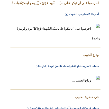
احرصوا على أن تبكوا على سيّد الشّهداء (ع) كلّ يوم و لو مرّةً واحدةً
أهمية البكاء على سيد الشهداء (ع)
وداع الحبيب ...
مشاهد لتشييع منقطع النظير لسماحة الشيخ البهجة (البالغ مناه)
في حضرة الحبيب
مشاهد قدسيّة لزيارة سماحة آية الله العظمى الشيخ البهجة (قدّس سرّه)